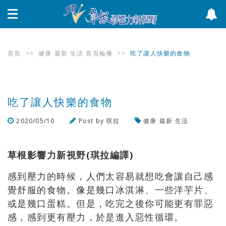
首頁
>>
健康
最新
生活
首頁輪播
>>
吃了讓人快樂的食物
吃了讓人快樂的食物
2020/05/10
Post by
琪拉
健康
最新
生活
瀏覽數
393
次
草根影響力新視野(琪拉編譯)
感到壓力的時候，人們太容易就想吃會讓自己感
覺舒服的食物。像是幾口冰淇淋、一些洋芋片、
或是幾口蛋糕。但是，吃完之後你可能更有罪惡
感，感到更有壓力，於是進入惡性循環。