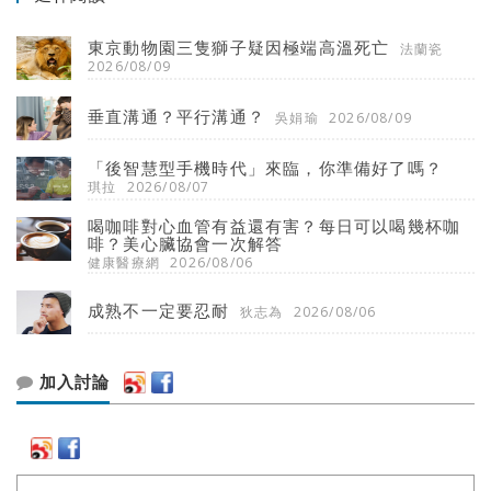
東京動物園三隻獅子疑因極端高溫死亡
法蘭瓷
2026/08/09
垂直溝通？平行溝通？
吳娟瑜
2026/08/09
「後智慧型手機時代」來臨，你準備好了嗎？
琪拉
2026/08/07
喝咖啡對心血管有益還有害？每日可以喝幾杯咖
啡？美心臟協會一次解答
健康醫療網
2026/08/06
成熟不一定要忍耐
狄志為
2026/08/06
加入討論