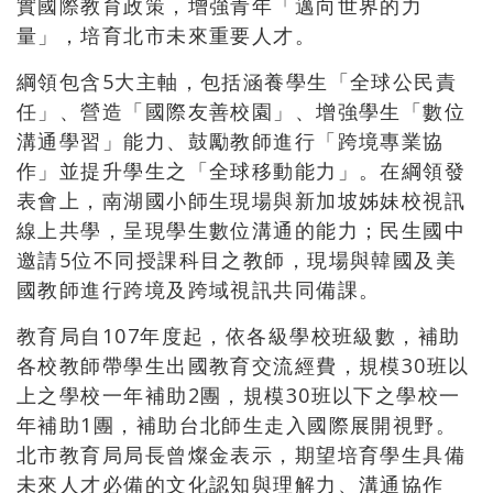
實國際教育政策，增強青年「邁向世界的力
量」，培育北市未來重要人才。
綱領包含5大主軸，包括涵養學生「全球公民責
任」、營造「國際友善校園」、增強學生「數位
溝通學習」能力、鼓勵教師進行「跨境專業協
作」並提升學生之「全球移動能力」。在綱領發
表會上，南湖國小師生現場與新加坡姊妹校視訊
線上共學，呈現學生數位溝通的能力；民生國中
邀請5位不同授課科目之教師，現場與韓國及美
國教師進行跨境及跨域視訊共同備課。
教育局自107年度起，依各級學校班級數，補助
各校教師帶學生出國教育交流經費，規模30班以
上之學校一年補助2團，規模30班以下之學校一
年補助1團，補助台北師生走入國際展開視野。
北市教育局局長曾燦金表示，期望培育學生具備
未來人才必備的文化認知與理解力、溝通協作