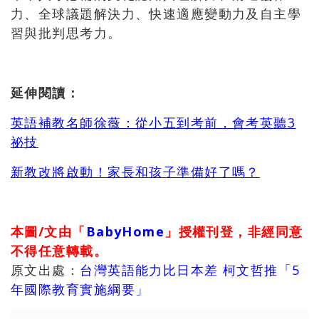
力、全球議題解決力、快速適應變動力及自主學
習與批判思考力。
延伸閱讀：
英語補教名師徐薇：從小五到考前，會考英聽
3
祕技
新教改將啟動！家長和孩子準備好了嗎？
本圖/文由「
BabyHome
」授權刊登，非經同意
不得任意轉載。
原文出處：
台灣英語能力比日本差 柯文哲推「5
年國際教育實施綱要」