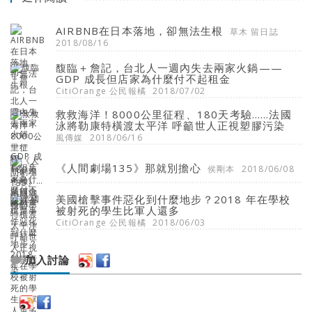
AIRBNB在日本落地，卻無法生根
草木 留日誌
2018/08/16
馥臨＋詹記，台北人一週內失去兩家火鍋——
GDP 成長但店家為什麼付不起租金
CitiOrange 公民報橘
2018/07/02
救救海洋！8000公里征程、180天考驗……法國
泳將勒康特橫渡太平洋 呼籲世人正視塑膠污染
風傳媒
2018/06/16
《人間劇場135》那就別擔心
侯剛本
2018/06/08
美國槍擊事件惡化到什麼地步？2018 年在學校
被射死的學生比軍人還多
CitiOrange 公民報橘
2018/06/03
加入討論