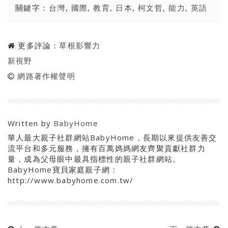
關鍵字：
台灣
,
國際
,
教育
,
日本
,
柯文哲
,
能力
,
英語
更多評論：
草根影響力
新視野
網路著作權聲明
Written by
BabyHome
華人最大親子社群網站BabyHome，長期以來提供友善交
流平台和多元服務，擁有百萬媽媽網友齊聚貢獻社群力
量，成為父母眼中最具指標性的親子社群網站。
BabyHome寶貝家庭親子網：
http://www.babyhome.com.tw/