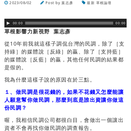
2023/08/02
Post by
葉志彥
最新
草根論壇
瀏覽數
366
次
00:00
00:00
草根影響力新視野 葉志彥
從10年前我就這樣子調侃台灣的民調，除了［支
持綠］的媒體說［反綠］的贏、除了［支持藍］
的媒體說［反藍］的贏，其他任何民調的結果都
是假的。
我為什麼這樣子說的原因在於三點。
１、做民調是很花錢的，如果不花錢又怎麼能讓
人願意幫你做民調，那麼到底是誰出資讓你做這
份民調？
喔，我相信民調公司都很白目，會做出一個讓出
資者不會再找你做民調的調查報告。