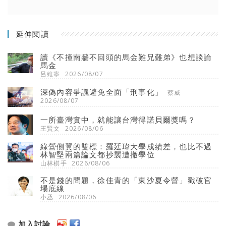
延伸閱讀
讀《不撞南牆不回頭的馬金難兄難弟》也想談論
馬金
呂維寧
2026/08/07
深偽內容爭議避免全面「刑事化」
蔡威
2026/08/07
一所臺灣實中，就能讓台灣得諾貝爾獎嗎？
王賢文
2026/08/06
綠營側翼的雙標：羅廷瑋大學成績差，也比不過
林智堅兩篇論文都抄襲遭撤學位
山林棋手
2026/08/06
不是錢的問題，徐佳青的「東沙夏令營」戳破官
場底線
小丞
2026/08/06
加入討論