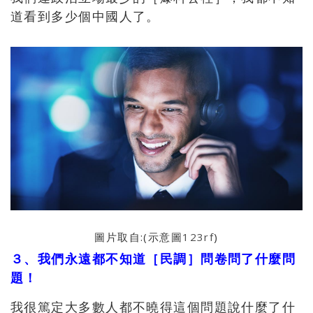
道看到多少個中國人了。
圖片取自:(示意圖
123rf
)
３、我們永遠都不知道［民調］問卷問了什麼問
題！
我很篤定大多數人都不曉得這個問題說什麼了什