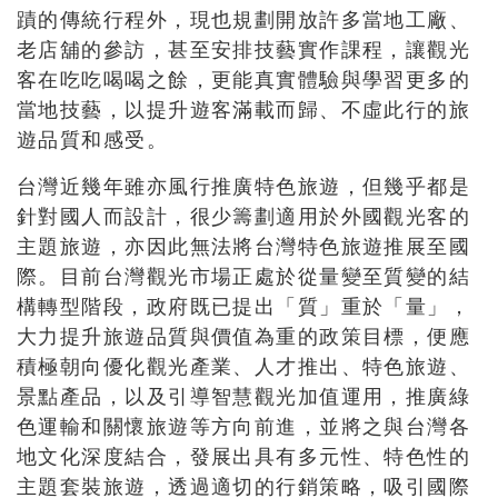
蹟的傳統行程外，現也規劃開放許多當地工廠、
老店舖的參訪，甚至安排技藝實作課程，讓觀光
客在吃吃喝喝之餘，更能真實體驗與學習更多的
當地技藝，以提升遊客滿載而歸、不虛此行的旅
遊品質和感受。
台灣近幾年雖亦風行推廣特色旅遊，但幾乎都是
針對國人而設計，很少籌劃適用於外國觀光客的
主題旅遊，亦因此無法將台灣特色旅遊推展至國
際。目前台灣觀光市場正處於從量變至質變的結
構轉型階段，政府既已提出「質」重於「量」，
大力提升旅遊品質與價值為重的政策目標，便應
積極朝向優化觀光產業、人才推出、特色旅遊、
景點產品，以及引導智慧觀光加值運用，推廣綠
色運輸和關懷旅遊等方向前進，並將之與台灣各
地文化深度結合，發展出具有多元性、特色性的
主題套裝旅遊，透過適切的行銷策略，吸引國際