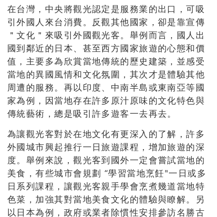
在台灣，中央將觀光認定是服務業的出口，可吸
引外國人來台消費。反觀其他國家，卻是靠宣傳
＂文化＂來吸引外國觀光客。舉例而言，國人出
國到鄰近的日本、甚至西方國家旅遊的心態和價
值，主要多為欣賞當地傳統的歷史建築，並感受
當地的異國風情和文化氛圍，其次才是體驗其他
周遭的服務。再以印度、中南半島或東南亞等國
家為例，因當地存在許多原汁原味的文化特色與
傳統藝術，總是吸引許多遊客一去再去。
為讓觀光客對於在地文化有更深入的了解，許多
外國城市興起推行一日旅遊課程，增加旅遊的深
度。舉例來說，觀光客到國外一定會嘗試當地的
美食，有些城市會規劃 “學習當地烹飪"一日或多
日系列課程，讓觀光客親手學會烹煮幾道當地特
色菜，加強其對當地美食文化的體驗與瞭解。另
以日本為例，政府或業者除慣性安排參訪名勝古