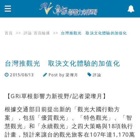
首頁
>>
評論
首頁輪播
>>
台灣推觀光 取決文化體驗的加值化
台灣推觀光 取決文化體驗的加值化
2015/08/13
Post by
梁瓈月
評論
瀏覽數
4,008
次
【GRi草根影響力新視野/記者梁瓈月】
根據交通部日前提出新的「觀光大國行動方
案」，包括「優質觀光」、「特色觀光」、「智
慧觀光」和「永續觀光」之四大策略與18項執行
計畫，預計來讓台的觀光旅客在107年達1,170萬