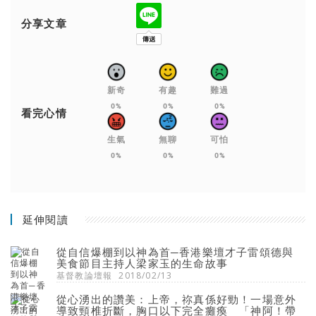
分享文章
新奇
有趣
難過
0%
0%
0%
看完心情
生氣
無聊
可怕
0%
0%
0%
延伸閱讀
從自信爆棚到以神為首─香港樂壇才子雷頌德與
美食節目主持人梁家玉的生命故事
基督教論壇報
2018/02/13
從心湧出的讚美：上帝，祢真係好勁！一場意外
導致頸椎折斷，胸口以下完全癱瘓 「神阿！帶