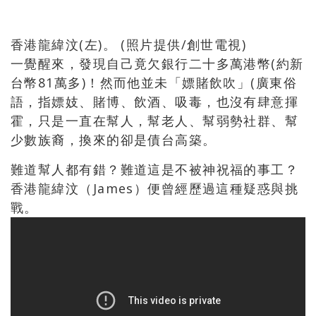
香港龍緯汶(左)。 (照片提供/創世電視)
一覺醒來，發現自己竟欠銀行二十多萬港幣(約新
台幣81萬多)！然而他並未「嫖賭飲吹」(廣東俗
語，指嫖妓、賭博、飲酒、吸毒，也沒有肆意揮
霍，只是一直在幫人，幫老人、幫弱勢社群、幫
少數族裔，換來的卻是債台高築。
難道幫人都有錯？難道這是不被神祝福的事工？
香港龍緯汶（James）便曾經歷過這種疑惑與挑
戰。