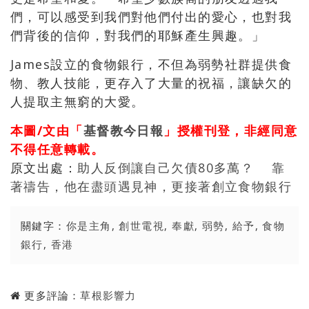
們，可以感受到我們對他們付出的愛心，也對我
們背後的信仰，對我們的耶穌產生興趣。」
James設立的食物銀行，不但為弱勢社群提供食
物、教人技能，更存入了大量的祝福，讓缺欠的
人提取主無窮的大愛。
本圖/文由「
基督教今日報
」授權刊登，非經同意
不得任意轉載。
原文出處：
助人反倒讓自己欠債80多萬？ 靠
著禱告，他在盡頭遇見神，更接著創立食物銀行
關鍵字：
你是主角
,
創世電視
,
奉獻
,
弱勢
,
給予
,
食物
銀行
,
香港
更多評論：
草根影響力