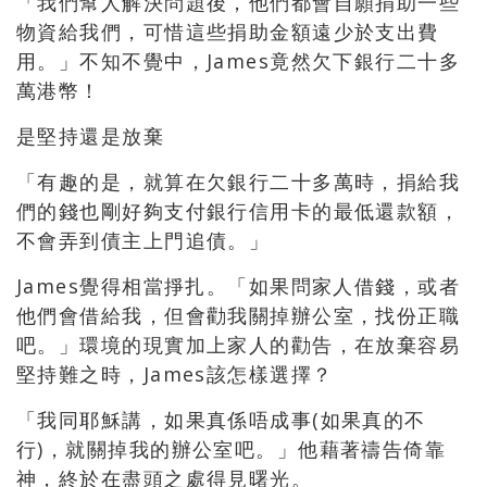
「我們幫人解決問題後，他們都會自願捐助一些
物資給我們，可惜這些捐助金額遠少於支出費
用。」不知不覺中，James竟然欠下銀行二十多
萬港幣！
是堅持還是放棄
「有趣的是，就算在欠銀行二十多萬時，捐給我
們的錢也剛好夠支付銀行信用卡的最低還款額，
不會弄到債主上門追債。」
James覺得相當掙扎。「如果問家人借錢，或者
他們會借給我，但會勸我關掉辦公室，找份正職
吧。」環境的現實加上家人的勸告，在放棄容易
堅持難之時，James該怎樣選擇？
「我同耶穌講，如果真係唔成事(如果真的不
行)，就關掉我的辦公室吧。」他藉著禱告倚靠
神，終於在盡頭之處得見曙光。