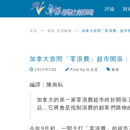
評論
財
首頁
>>
最新
首頁輪播
>>
加拿大首間「零浪費」超市
加拿大首間「零浪費」超市開張
2017/01/02
Post by
社企流
最新
編譯：陳南耘
加拿大的第一家零浪費超市終於開張了，
品，它將會是抵制浪費的顧客們購物
今年9月初，一間主打「零浪費」的超市正