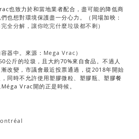
Vrac也致力於和當地業者配合，盡可能的降低商
他們也想對環境保護盡一分心力。（同場加映：
內完全分解，讓你吃完什麼垃圾都不剩
）
的容器中。來源：
Mega Vrac
）
50公斤的垃圾，且大約70%來自食品。不過人
漸改變，市議會最近投票通過，從2018年開始
定，同時不允許使用塑膠微粒、塑膠瓶、塑膠餐
éga Vrac開的正是時候。
ontréal