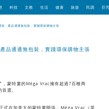
經
科技
文教
生活
健康
旅遊
民調
芬
開張：產品通通無包裝，實踐環保購物主張
：產品通通無包裝，實踐環保購物主張
瀏覽數
503
次
蒙特婁的Méga Vrac擁有超過7百種商
的首選。
式在加拿大的蒙特婁開張，Méga Vrac（英