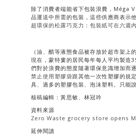
除了消費者端能省下包裝浪費，Méga 
品運送中所需的包裝，這些供應商表示
超環保的松露巧克力：包裝紙可在六週
（油、醋等液態食品被存放於超市架上
現在，蒙特婁的居民每年每人平均製造3
們對於浪費的態度隨著環保意識增加而逐
禁止使用塑膠袋
跟其他一次性塑膠的規
具、過多的塑膠包裝、泡沫塑料。只能說M
核稿編輯：黃思敏、林冠吟
資料來源
Zero Waste grocery store opens M
延伸閱讀