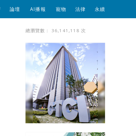
芳
論壇
AI播報
寵物
法律
永續
總瀏覽數：
36,141,118
次