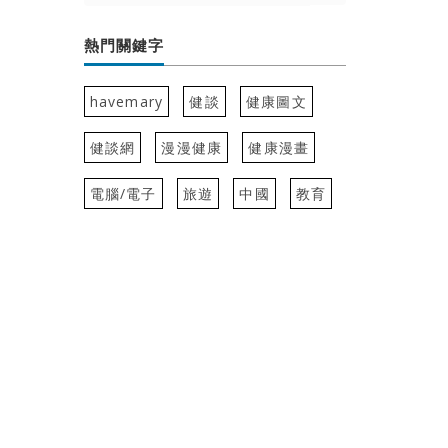
熱門關鍵字
havemary
健談
健康圖文
健談網
漫漫健康
健康漫畫
電腦/電子
旅遊
中國
教育