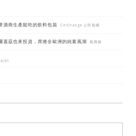
4
啤酒商生產能吃的飲料包裝
CitiOrange 公民報橘
爾蓋茲也來投資，席捲全歐洲的純素風潮
風傳媒
04/01