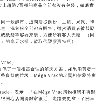
思）架上超過7百種的商品全部都沒有包裝，徹底實
如同一般超市，這間店從麵粉、豆類、果乾、蜂
肥皂、洗衣粉全部都有販售，雖然消費者被鼓勵
瓶或紙袋等容器來裝，方便所有客人光臨。（同
解」的寒天水瓶，欲取代塑膠寶特瓶
）
 Vrac
）
ac提供了一個相當合理的解決方案，如果消費者一
多餘的垃圾。Méga Vrac的老闆相信蒙特婁
協。
nada
）表示：「在Méga Vrac購物後我不再製
我很開心店開得離家很近，走路去更省下了開車