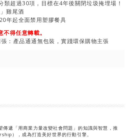
分類超過30項，目標在4年後關閉垃圾掩埋場！
費」雞尾酒
20年起全面禁用塑膠餐具
意不得任意轉載。
開張：產品通通無包裝，實踐環保購物主張
望傳遞「用商業力量改變社會問題」的知識與智慧，推
neurship），成為打造美好世界的行動引擎。