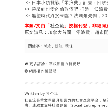
>>
日本小鎮挑戰「零浪費」計畫：回收
>>
碧昂絲也愛的倫敦酒吧 打造「低浪
>>
無塑時代終於來臨？法國創先例，20
本圖/文由「
社企流
」授權刊登，非經同
原文請見：
加拿大首間「零浪費」超市
關鍵字：
城市
,
新知
,
環保
更多評論：
草根影響力新視野
網路著作權聲明
Written by
社企流
社企流是華文界最具影響力的社會企業平台，希
廣、連結並支持社會創業（Social Entrepre