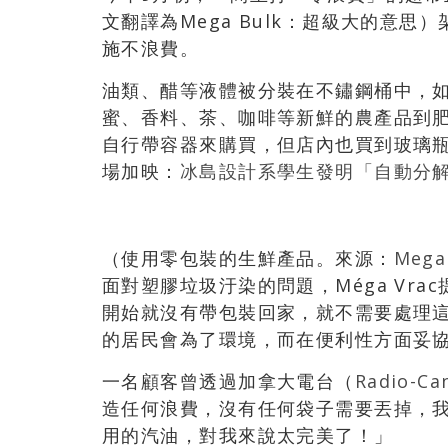
文翻譯為Mega Bulk：超級大的意
施不浪費。
油類、醋等液體被分裝在不鏽鋼桶中，
蜜、香料、茶、咖啡等新鮮的農產品到
自行帶容器來購買，但店內也買到玻璃
場加映：
冰島設計系學生發明「自動分
（使用零包裝的生鮮產品。來源：
Mega
面對塑膠垃圾汙染的問題，Méga Vr
開始就沒有帶包裝回家，就不需要處理這些
的居民會為了環境，而在便利性方面妥
一名顧客曾透過加拿大電台（
Radio-Ca
造任何浪費，沒有任何袋子需要丟掉，
用的汽油，對我來說太完美了！」