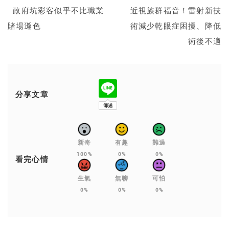
政府坑彩客似乎不比職業
近視族群福音！雷射新技
賭場遜色
術減少乾眼症困擾、降低
術後不適
分享文章
新奇
有趣
難過
100%
0%
0%
看完心情
生氣
無聊
可怕
0%
0%
0%