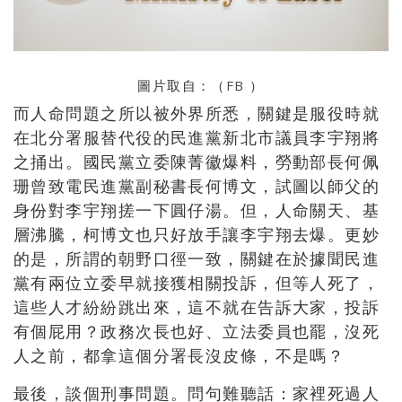
圖片取自：（
FB
）
而人命問題之所以被外界所悉，關鍵是服役時就
在北分署服替代役的民進黨新北市議員李宇翔將
之捅出。國民黨立委陳菁徽爆料，勞動部長何佩
珊曾致電民進黨副秘書長何博文，試圖以師父的
身份對李宇翔搓一下圓仔湯。但，人命關天、基
層沸騰，柯博文也只好放手讓李宇翔去爆。更妙
的是，所謂的朝野口徑一致，關鍵在於據聞民進
黨有兩位立委早就接獲相關投訴，但等人死了，
這些人才紛紛跳出來，這不就在告訴大家，投訴
有個屁用？政務次長也好、立法委員也罷，沒死
人之前，都拿這個分署長沒皮條，不是嗎？
最後，談個刑事問題。問句難聽話：家裡死過人