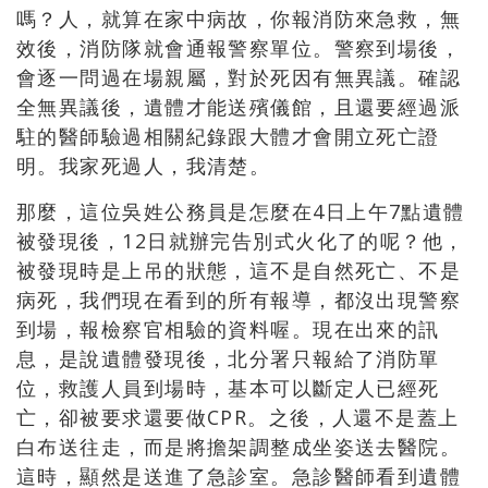
嗎？人，就算在家中病故，你報消防來急救，無
效後，消防隊就會通報警察單位。警察到場後，
會逐一問過在場親屬，對於死因有無異議。確認
全無異議後，遺體才能送殯儀館，且還要經過派
駐的醫師驗過相關紀錄跟大體才會開立死亡證
明。我家死過人，我清楚。
那麼，這位吳姓公務員是怎麼在
4
日上午
7
點遺體
被發現後，
12
日就辦完告別式火化了的呢？他，
被發現時是上吊的狀態，這不是自然死亡、不是
病死，我們現在看到的所有報導，都沒出現警察
到場，報檢察官相驗的資料喔。現在出來的訊
息，是說遺體發現後，北分署只報給了消防單
位，救護人員到場時，基本可以斷定人已經死
亡，卻被要求還要做
CPR
。之後，人還不是蓋上
白布送往走，而是將擔架調整成坐姿送去醫院。
這時，顯然是送進了急診室。急診醫師看到遺體