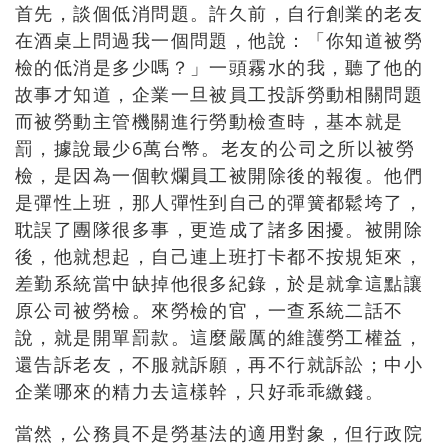
首先，談個低消問題。許久前，自行創業的老友
在酒桌上問過我一個問題，他說：「你知道被勞
檢的低消是多少嗎？」一頭霧水的我，聽了他的
故事才知道，企業一旦被員工投訴勞動相關問題
而被勞動主管機關進行勞動檢查時，基本就是
罰，據說最少
6
萬台幣。老友的公司之所以被勞
檢，是因為一個軟爛員工被開除後的報復。他們
是彈性上班，那人彈性到自己的彈簧都鬆垮了，
耽誤了團隊很多事，更造成了諸多困擾。被開除
後，他就想起，自己連上班打卡都不按規矩來，
差勤系統當中缺掉他很多紀錄，於是就拿這點讓
原公司被勞檢。來勞檢的官，一查系統二話不
說，就是開單罰款。這麼嚴厲的維護勞工權益，
還告訴老友，不服就訴願，再不行就訴訟；中小
企業哪來的精力去這樣幹，只好乖乖繳錢。
當然，公務員不是勞基法的適用對象，但行政院