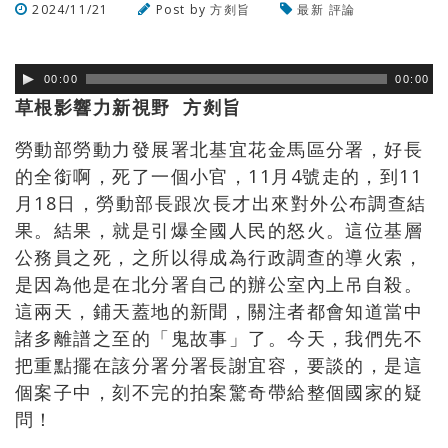
2024/11/21
Post by
方剡旨
最新
評論
瀏覽數
281
次
00:00
00:00
草根影響力新視野 方剡旨
勞動部勞動力發展署北基宜花金馬區分署，好長
的全銜啊，死了一個小官，
11
月
4
號走的，到
11
月
18
日，勞動部長跟次長才出來對外公布調查結
果。結果，就是引爆全國人民的怒火。這位基層
公務員之死，之所以得成為行政調查的導火索，
是因為他是在北分署自己的辦公室內上吊自殺。
這兩天，鋪天蓋地的新聞，關注者都會知道當中
諸多離譜之至的「鬼故事」了。今天，我們先不
把重點擺在該分署分署長謝宜容，要談的，是這
個案子中，刻不完的拍案驚奇帶給整個國家的疑
問！