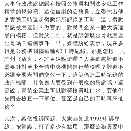
人事行政總處總歸有按照公務員相關法令就工作
權益的規範吧。這位自縊的公務員，立委挖出他
的實際工時遠超勞動部所記錄的工時，這，勞動
部該被怎麼罰？做官的，對民間企業一臉大義凜
然的模樣，但對於自己，就是該怎麼歪哥就怎麼
歪哥嗎？這個事件一出，媒體紛紛表示，現在多
得是公務機關搞這種
AB
工時紀錄。那是怎樣，只
許州官放火，不許百姓點燈囉？人事總處難道不
需要針對至少全體中央機關進行勞檢嗎？難道不
必跟全國老闆們交代一下，這等偽造工時紀錄的
政府機關，其負責人要受到什麼樣的懲處嗎？還
是說，爾後企業主可以對勞檢員吐口水，要他們
先回去檢查一下單位、甚至是自己的工時再來扯
皮？
其次，談個投訴問題。大家都知道
1999
申訴專
線，按常識，打了多少有點用。那麼公務員要申