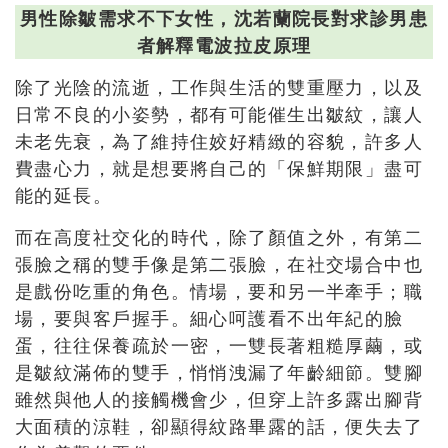
男性除皺需求不下女性，沈若蘭院長對求診男患
者解釋電波拉皮原理
除了光陰的流逝，工作與生活的雙重壓力，以及
日常不良的小姿勢，都有可能催生出皺紋，讓人
未老先衰，為了維持住姣好精緻的容貌，許多人
費盡心力，就是想要將自己的「保鮮期限」盡可
能的延長。
而在高度社交化的時代，除了顏值之外，有第二
張臉之稱的雙手像是第二張臉，在社交場合中也
是戲份吃重的角色。情場，要和另一半牽手；職
場，要與客戶握手。細心呵護看不出年紀的臉
蛋，往往保養疏於一密，一雙長著粗糙厚繭，或
是皺紋滿佈的雙手，悄悄洩漏了年齡細節。雙腳
雖然與他人的接觸機會少，但穿上許多露出腳背
大面積的涼鞋，卻顯得紋路畢露的話，便失去了