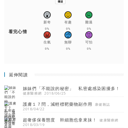
新奇
有趣
難過
0%
0%
0%
看完心情
生氣
無聊
可怕
0%
0%
0%
延伸閱讀
姊妹們「不能說的秘密」 私密處感染困擾多！
健康醫療網
2018/06/25
護膚１７問，減輕標靶藥物副作用
康健雜誌
2018/04/22
超奢侈保養態度 幹細胞也拿來抹！
健康醫療網
2018/03/19