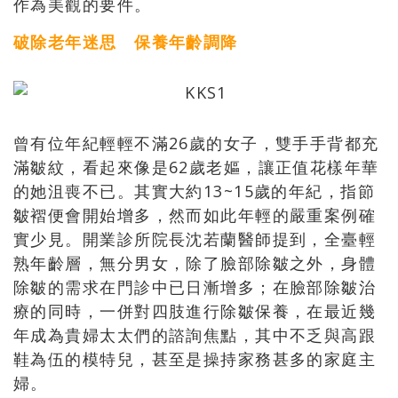
作為美觀的要件。
破除老年迷思 保養年齡調降
曾有位年紀輕輕不滿26歲的女子，雙手手背都充
滿皺紋，看起來像是62歲老嫗，讓正值花樣年華
的她沮喪不已。其實大約13~15歲的年紀，指節
皺褶便會開始增多，然而如此年輕的嚴重案例確
實少見。開業診所院長沈若蘭醫師提到，全臺輕
熟年齡層，無分男女，除了臉部除皺之外，身體
除皺的需求在門診中已日漸增多；在臉部除皺治
療的同時，一併對四肢進行除皺保養，在最近幾
年成為貴婦太太們的諮詢焦點，其中不乏與高跟
鞋為伍的模特兒，甚至是操持家務甚多的家庭主
婦。