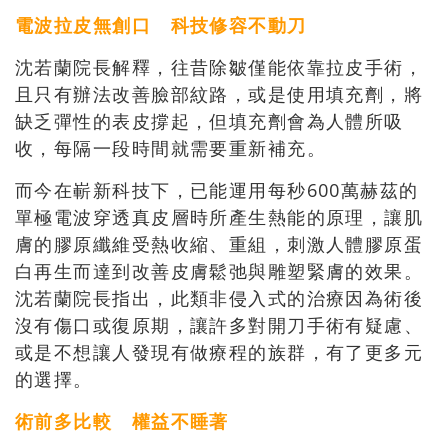
電波拉皮無創口 科技修容不動刀
沈若蘭院長解釋，往昔除皺僅能依靠拉皮手術，
且只有辦法改善臉部紋路，或是使用填充劑，將
缺乏彈性的表皮撐起，但填充劑會為人體所吸
收，每隔一段時間就需要重新補充。
而今在嶄新科技下，已能運用每秒600萬赫茲的
單極電波穿透真皮層時所產生熱能的原理，讓肌
膚的膠原纖維受熱收縮、重組，刺激人體膠原蛋
白再生而達到改善皮膚鬆弛與雕塑緊膚的效果。
沈若蘭院長指出，此類非侵入式的治療因為術後
沒有傷口或復原期，讓許多對開刀手術有疑慮、
或是不想讓人發現有做療程的族群，有了更多元
的選擇。
術前多比較 權益不睡著