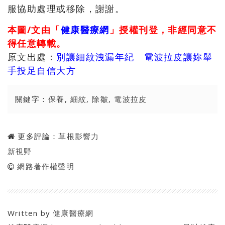
服協助處理或移除，謝謝。
本圖/文由「
健康醫療網
」授權刊登，非經同意不
得任意轉載。
原文出處：
別讓細紋洩漏年紀 電波拉皮讓妳舉
手投足自信大方
關鍵字：
保養
,
細紋
,
除皺
,
電波拉皮
更多評論：
草根影響力
新視野
網路著作權聲明
Written by
健康醫療網