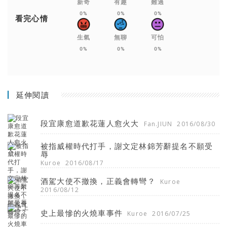
新奇
有趣
難過
0%
0%
0%
看完心情
生氣
無聊
可怕
0%
0%
0%
延伸閱讀
段宜康愈道歉花蓮人愈火大
Fan.JIUN
2016/08/30
被指威權時代打手，謝文定林錦芳辭提名不願受
辱
Kuroe
2016/08/17
酒駕大使不撤換，正義會轉彎？
Kuroe
2016/08/12
史上最慘的火燒車事件
Kuroe
2016/07/25