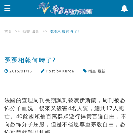
首頁
>>
插畫
最新
>>
冤冤相報何時了?
冤冤相報何時了?
2015/01/15
Post by
Kuroe
插畫
最新
瀏覽數
686
次
法國的查理周刊長期諷刺䙝凟伊斯蘭，周刊被恐
怖分子血洗，後來又殺害4名人質，總共17人死
亡。40餘國領袖百萬群眾遊行捍衞言論自由，不
向恐怖分子屈服，但是不省思尊重宗教自由，恐
怖攻擊就難以杜絕。