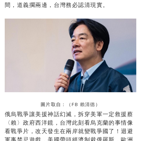
間，道義擱兩邊，台灣務必認清現實。
圖片取自：（FB
賴清德
）
俄烏戰爭讓美援神話幻滅，拆穿美軍一定救援蔡
〈賴〉政府西洋鏡，台灣此刻看烏克蘭的事情像
看戰爭片，改天發生在兩岸就變戰爭國了！迴避
軍事禁忌遊戲，美國帶頭經濟制裁俄羅斯，歐洲