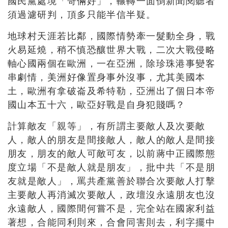
國民黨處境「哥倆好」，輾轉一面倒新聞閱聽者
須過濾研判，頂多只能半信半疑。
地球村天涯若比鄰，國際情勢牽一髮動全身，戰
火易延燒，稍不慎恐釀世界大戰，二次大戰侵略
軸心國兩個在歐洲，一在亞洲，除珍珠港事變客
串劇情，美洲好像置身事外沒事，尤其美國本
土，歐洲有拿破崙及希特勒，亞洲出了個日本帝
國山本五十六，歐亞好戰是自身犯賤嗎？
計算敵友「親等」，有所謂主要敵人及次要敵
人，敵人的朋友是間接敵人，敵人的敵人是間接
朋友，朋友的敵人可敵可友，以前蔣中正國際態
度立場「不是敵人就是朋友」，批中共「不是朋
友就是敵人」，罵共產黨善於聯合次要敵人打擊
主要敵人再消滅次要敵人，政壇沒永遠朋友也沒
永遠敵人，國際間何嘗不是，完全站在國家利益
著想，合能同利則來，合會同害則去，利字擺中