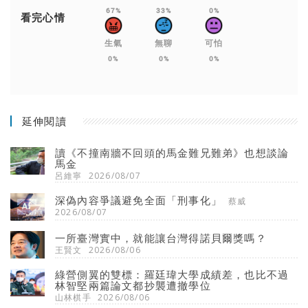
67%
33%
0%
看完心情
生氣
無聊
可怕
0%
0%
0%
延伸閱讀
讀《不撞南牆不回頭的馬金難兄難弟》也想談論
馬金
呂維寧
2026/08/07
深偽內容爭議避免全面「刑事化」
蔡威
2026/08/07
一所臺灣實中，就能讓台灣得諾貝爾獎嗎？
王賢文
2026/08/06
綠營側翼的雙標：羅廷瑋大學成績差，也比不過
林智堅兩篇論文都抄襲遭撤學位
山林棋手
2026/08/06