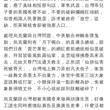
處，應了臭味相投那句話，軍售武器，台灣乖兒
子要的美國爸硬不給，不要的破銅爛鐵狂傾銷，
似曾相識人民要雞蛋，訴求被政府「放空」從
缺，拒萊豬核食卻被強塞入口。
處理烏克蘭與台灣問題，中美貌合神離各懷鬼
胎，烏克蘭則有「月下獨白」的直播主總統，跟
我們日夜「賣芒果乾」的網紅蔡前總統相似度破
表。拜習皆吸風飲露仙輩，走雲端揮拂塵高來高
去，元始天尊鬥法通天教主，正所謂「仙拼仙害
死猴齊天」，台灣地上舞刀弄劍凡夫俗子，衝第
一線舞文弄墨太不自量力，休管中俄美三頭大象
是跳舞或打架，小雞保持遠一點距離為妙，免被
象鼻掃噴丈外，不小心就給踩到肢離破碎了！
烏克蘭跟台灣都被美國拿來做兩頭賺生意，好像
工讀生同時應徵貼廣告及撕廣告差事，什麼活都