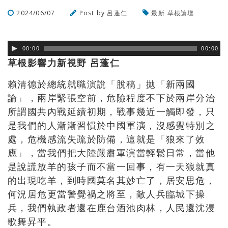
2024/06/07
Post by
呂蓬仁
最新
草根論壇
瀏覽數
601
次
00:00
00:00
草根影響力新視野 呂蓬仁
賴清德於總統就職演說「脫稿」拋「新兩國
論」，兩岸緊張空前，危險程度不下於兩岸分治
所謂國共內戰延續初期，戰事幾近一觸即發，只
是我們的人漸漸習慣於中國軍演，沒感覺特別之
處，危機感流失疏於防備，這就是「狼來了效
應」，當我們把大陸嚴肅軍演當輕鬆日常，當他
是說謊放羊的孩子而不當一回事，有一天狼就真
的出現吃羊，到時國莫名其妙亡了，居安思危，
何況居危更當警覺禍之將至，敵人兵臨城下操
兵，我們執政者還在鹿台酒池肉林，人民還沈浸
歌舞昇平。