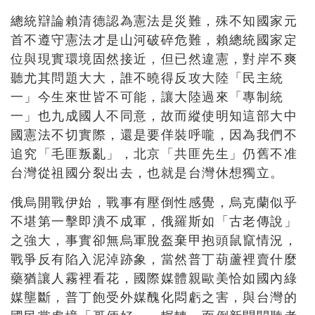
總統辯論賴清德認為憲法是災難，殊不知國家元
首不遵守憲法才是山河破碎危難，賴總統國家定
位與現實環境固然接近，但已然違憲，對岸不爽
聽尤其問題大大，誰不曉得反攻大陸「民主統
一」今生來世皆不可能，讓大陸過來「專制統
一」也九成國人不同意，故而縱使明知這部大中
國憲法不切實際，還是要佯裝呼嚨，因為我們不
追究「毛匪叛亂」，北京「共匪先生」仍舊不准
台灣從祖國分裂出去，也就是台灣休想獨立。
俄烏開戰伊始，戰事有壓倒性感覺，烏克蘭似乎
不堪第一擊即潰不成軍，俄羅斯如「古老傳說」
之強大，事實卻無烏軍脫盔棄甲抱頭鼠竄情況，
戰爭反有陷入泥淖跡象，當然普丁葫蘆裡賣什麼
藥猶讓人霧裡看花，國際媒體親歐美恰如國內綠
媒壟斷，普丁飽受外媒醜化悶虧之害，與台灣的