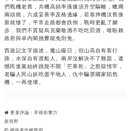
們戰機老舊，共機高頻率搔擾須升空驅離，蠟燭
兩頭燒，六成妥善率及格邊緣，若靠摔機汰舊換
新就慘了，平常走路都會跌倒，戰時更亂了腳
步，我們不質疑烏克蘭敬酒不吃吃罰酒，唯盼賴
政府與卓內閣挑釁能免則免。
西遊記文字描述，魔山礙日，但山高自有客行
路，水深自有渡船人。兩岸沒解決不了難題，遺
憾民進黨始終跳脫不開「芒果乾」之慾獄情牢，
老騙人民山妖吃盡平地人，仇中騙票國家陷危
機，一再使壞。
更多評論：
草根影響力
新視野
網路著作權聲明