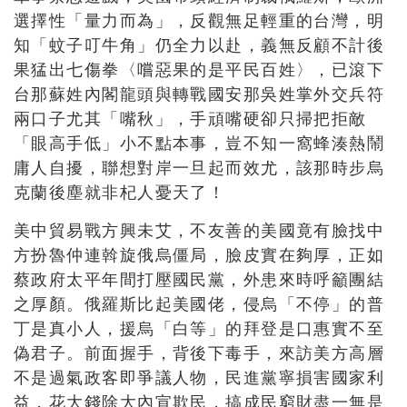
選擇性「量力而為」，反觀無足輕重的台灣，明
知「蚊子叮牛角」仍全力以赴，義無反顧不計後
果猛出七傷拳〈嚐惡果的是平民百姓〉，已滾下
台那蘇姓內閣龍頭與轉戰國安那吳姓掌外交兵符
兩口子尤其「嘴秋」，手頑嘴硬卻只掃把拒敵
「眼高手低」小不點本事，豈不知一窩蜂湊熱鬧
庸人自擾，聯想對岸一旦起而效尤，該那時步烏
克蘭後塵就非杞人憂天了！
美中貿易戰方興未艾，不友善的美國竟有臉找中
方扮魯仲連斡旋俄烏僵局，臉皮實在夠厚，正如
蔡政府太平年間打壓國民黨，外患來時呼籲團結
之厚顏。俄羅斯比起美國佬，侵烏「不停」的普
丁是真小人，援烏「白等」的拜登是口惠實不至
偽君子。前面握手，背後下毒手，來訪美方高層
不是過氣政客即爭議人物，民進黨寧損害國家利
益，花大錢除大內宣欺民，搞成民窮財盡一無是