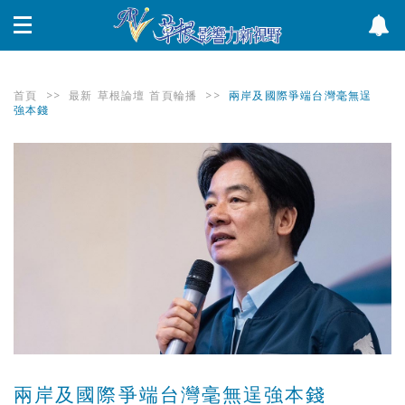
首頁
>>
最新
草根論壇
首頁輪播
>>
兩岸及國際爭端台灣毫無逞
強本錢
兩岸及國際爭端台灣毫無逞強本錢