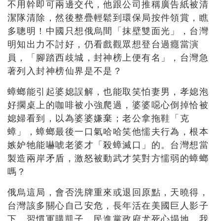
不用幹即可兩邊交代，他跟公司推稱廣告紙被清
潔隊清除，然後整疊輕鬆到環保局按件領賞，瞧
多聰明！中國只想俄烏間「抹壁雙面光」，台灣
明知出力不討好，仍看戲觀眾想登台過癮當演
員，「腳踏西歧城，封神榜上便有名」，台灣急
著列入封神榜仙界是不是？
蟑螂能引起婆媳誤解，也能取笑怕妻男，孝媳泡
好擱桌上的咖啡被小強爬過，婆婆噁心倒掉恰被
媳婦看到，以為婆婆嫌棄；老公拿拖鞋「克
蟑」，蟑螂最後一口氣哈哈笑他懦夫行為，根本
嫉妒牠能嚇唬老婆才「殺蟑滅口」的。台灣想當
製造兩岸矛盾，激怒被動武才笑對方懦弱的蟑螂
嗎？
俄烏這局，會否洗牌重來或退回原點，天曉得，
台灣該多關心自己安危，長年活在美國巨人影子
下，習慣軍購凱子，民進黨政府尤死心塌地。我