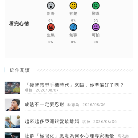
新奇
有趣
難過
0%
0%
0%
看完心情
生氣
無聊
可怕
0%
0%
0%
延伸閱讀
「後智慧型手機時代」來臨，你準備好了嗎？
琪拉
2026/08/07
成熟不一定要忍耐
狄志為
2026/08/06
越來越多亞洲銀髮族離婚
琪拉
2026/08/06
社群「極限化」風潮為何令心理專家擔憂
喬依絲