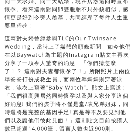
同一天求婚、同一天結
婚，現在居然還同時宣布
懷孕。看來這兩對同卵雙胞胎不只外貌相似，感
情更是好到令旁人羨慕，共同經歷了每件人生重
要里程碑！
這兩對夫婦曾經參與TLC的Our Twinsane
Wedding，當時上了媒體的頭條新聞。如今他們
在以Baywatch為主題的Instagram貼文中再次
分享了一項令人驚奇的消息 : 「你們猜怎麼
了！？ 這兩對夫妻都懷孕了！」所附照片上兩位
準爸爸打扮成救生員，而兩位準媽媽則穿著泳
衣，泳衣上寫著“Baby Watch”。貼文上寫道 :
「我們很高興居然同時懷孕以及與大家分享這個
好消息! 我們的孩子將不僅是堂/表兄弟姐妹，同
時還將是完整的基因手足! 真是等不及要見到他
們以及讓他們彼此見面！」這則貼文目前按讚人
數已超過14,000筆，留言人數也近900則。