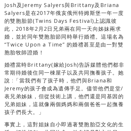
Josh及Jeremy Salyers與Brittany及Briana
Salyers是在2017年俄亥俄州特姆斯堡一年一度
的雙胞胎節(Twins Days Festival)上認識彼
此，2018年2月2日兄弟兩在同一天向姊妹兩求
婚，並於同年雙胞胎節同時舉行婚禮。這場名為
“Twice Upon a Time” 的婚禮甚至是由一對雙
胞胎牧師證婚！
婚禮當時Brittany(嫁給Josh)告訴媒體他們都非
常期待婚後住同一棟屋子以及共同撫養孩子。她
說 :「當我們有了孩子時，他們與Briana和
Jeremy的孩子會成為遺傳手足。儘管他們是堂/
表兄弟姊妹，但從技術上講，他們還是同基因的
兄弟姐妹，這就像兩個媽媽和兩個爸爸一起撫養
孩子們長大。」
事實上，這對姐妹自小即過著雙胞胎亞文化的生