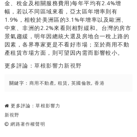
金、稅金及相關服務費用)每年平均有2.4%增
幅，若以不同區域來看，亞太區年增率則有
1.9%，相較於美洲區的3.1%年增率以及歐洲、
中東、非洲的2.2%來看則相對緩和。台灣的房市
景氣趨緩，明年因總統大選及房地合一稅上路的
因素，各界專家更是不看好市場；至於商用不動
產租賃市場方面，則可望因內需而影響較小。
更多評論：
草根影響力新視野
關鍵字：
商用不動產
,
租賃
,
英國倫敦
,
香港
更多評論：
草根影響力
新視野
網路著作權聲明