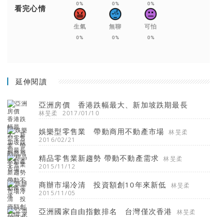
0%
0%
0%
看完心情
生氣
無聊
可怕
0%
0%
0%
延伸閱讀
亞洲房價 香港跌幅最大、新加坡跌期最長
林旻柔
2017/01/10
娛樂型零售業 帶動商用不動產市場
林旻柔
2016/02/21
精品零售業新趨勢 帶動不動產需求
林旻柔
2015/11/12
商辦市場冷清 投資額創10年來新低
林旻柔
2015/11/05
亞洲國家自由指數排名 台灣僅次香港
林旻柔