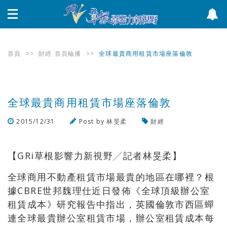
首頁
>>
財經
首頁輪播
>>
全球最貴商用租賃市場座落倫敦
全球最貴商用租賃市場座落倫敦
2015/12/31
Post by
林旻柔
財經
瀏覽數
538
次
【GRi草根影響力新視野╱記者林旻柔】
全球商用不動產租賃市場最貴的地區在哪裡？根
據CBRE世邦魏理仕近日發佈《全球頂級辦公室
租賃成本》研究報告中指出，英國倫敦市西區蟬
連全球最貴辦公室租賃市場，辦公室租賃成本每