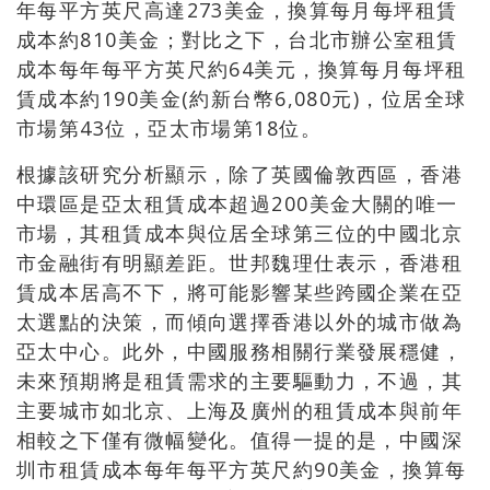
年每平方英尺高達273美金，換算每月每坪租賃
成本約810美金；對比之下，台北市辦公室租賃
成本每年每平方英尺約64美元，換算每月每坪租
賃成本約190美金(約新台幣6,080元)，位居全球
市場第43位，亞太市場第18位。
根據該研究分析顯示，除了英國倫敦西區，香港
中環區是亞太租賃成本超過200美金大關的唯一
市場，其租賃成本與位居全球第三位的中國北京
市金融街有明顯差距。世邦魏理仕表示，香港租
賃成本居高不下，將可能影響某些跨國企業在亞
太選點的決策，而傾向選擇香港以外的城市做為
亞太中心。此外，中國服務相關行業發展穩健，
未來預期將是租賃需求的主要驅動力，不過，其
主要城市如北京、上海及廣州的租賃成本與前年
相較之下僅有微幅變化。值得一提的是，中國深
圳市租賃成本每年每平方英尺約90美金，換算每