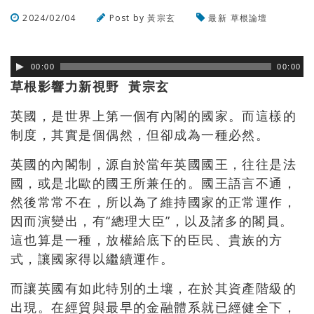
2024/02/04
Post by
黃宗玄
最新
草根論壇
瀏覽數
731
次
00:00
00:00
草根影響力新視野 黃宗玄
英國，是世界上第一個有內閣的國家。而這樣的
制度，其實是個偶然，但卻成為一種必然。
英國的內閣制，源自於當年英國國王，往往是法
國，或是北歐的國王所兼任的。國王語言不通，
然後常常不在，所以為了維持國家的正常運作，
因而演變出，有“總理大臣”，以及諸多的閣員。
這也算是一種，放權給底下的臣民、貴族的方
式，讓國家得以繼續運作。
而讓英國有如此特別的土壤，在於其資產階級的
出現。在經貿與最早的金融體系就已經健全下，