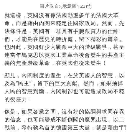
圖片取自:(示意圖
123rf
)
就這樣，英國沒有像法國動盪多年的法國大革
命，而是藉由內閣來穩定住國家政局。然而，先
決條件是，英國有一群具有手腕跟實力的仕紳
們，才能夠在歷史的轉折處，留下精彩的篇章。
也因此，英國鮮少內戰跟巨大的階級戰爭，甚至
連當年馬克思以英國工業革命後會發生的共產主
義的無產階級革命，在英國也從未發生！
顯見，內閣制度的產生，在於英國人的智慧，以
及為“民主”，留下的巨大貢獻。然而，如果抽掉
人民的智慧判斷，內閣制卻也可能造成政局不穩
的後座力！
像是，如果各黨之間，沒有好的協調與求同存異
的信念，也可能變成不斷倒閣的魔咒出現。以二
戰前，希特勒為首的德國第三大黨，就是藉由“鬥