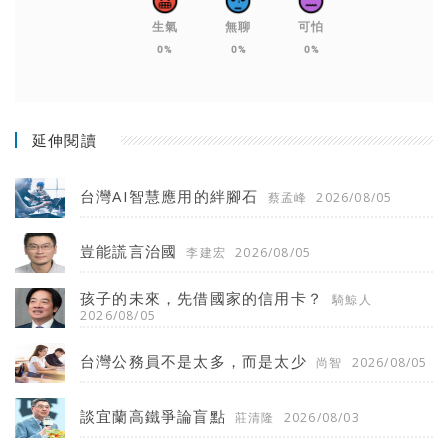
生氣
無聊
可怕
0%
0%
0%
延伸閱讀
台灣AI智慧應用的絆腳石
蔡孟峰
2026/08/05
豈能謊言治國
李建宏
2026/08/05
孩子的未來，先借國家的信用卡？
騎鯨人
2026/08/05
台灣公務員不是太多，而是太少
尚智
2026/08/05
談宜蘭高鐵爭論盲點
莊清隆
2026/08/03