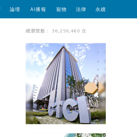
芳
論壇
AI播報
寵物
法律
永續
總瀏覽數：
36,256,480
次