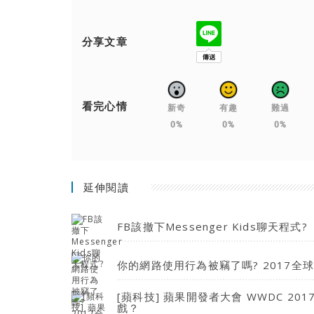
分享文章
看完心情
新奇
有趣
難過
0%
0%
0%
延伸閱讀
FB該撤下Messenger Kids聊天程式?
你的網路使用行為被竊了嗎? 2017全
[蘋科技] 蘋果開發者大會 WWDC 20
戲？