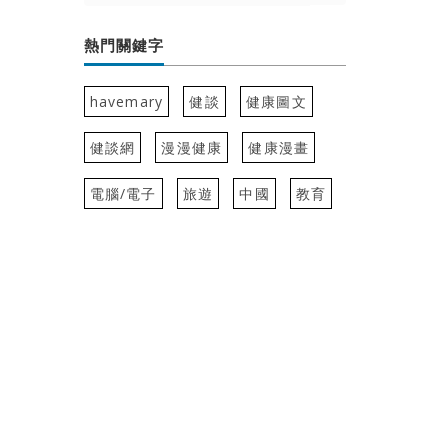
熱門關鍵字
havemary
健談
健康圖文
健談網
漫漫健康
健康漫畫
電腦/電子
旅遊
中國
教育