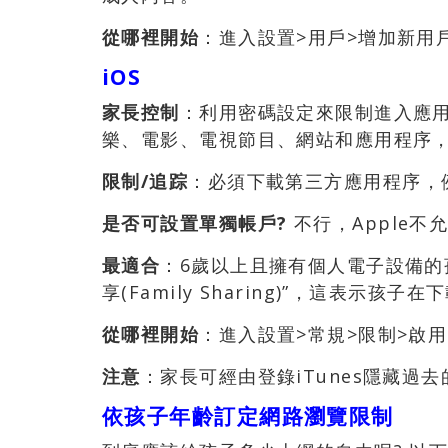
從哪裡開始
：進入設置>用戶>增加新用
iOS
家長控制
：利用密碼設定來限制進入應
樂、電影、電視節目、網站和應用程序
限制
/
追踪
：必須下載第三方應用程序，例如
是否可設置單獨帳戶
?
不行，Apple
最適合
：6歲以上且擁有個人電子設備的孩
享(Family Sharing)”，這表
從哪裡開始
：進入設置>常規>限制>啟
注意
：家長可經由登錄iTunes隱藏過
依孩子年齡訂定網路瀏覽限制