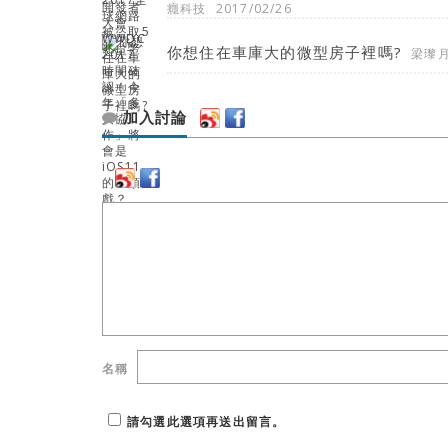
癮科技
2017/02/26
你想住在車庫大的微型房子裡嗎?
梁瓈
加入討論
名稱
請勾選此選項再送出留言。