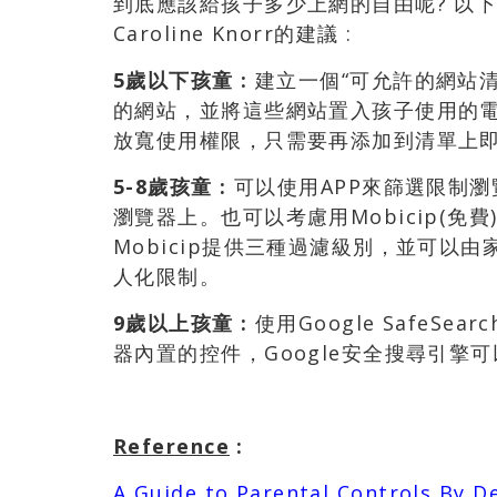
到底應該給孩子多少上網的自由呢? 以下是C
Caroline Knorr的建議 :
5
歲以下孩童
:
建立一個“可允許的網站
的網站，並將這些網站置入孩子使用的
放寬使用權限，只需要再添加到清單上
5-8
歲孩童
:
可以使用APP來篩選限制
瀏覽器上。也可以考慮用Mobicip(
Mobicip提供三種過濾級別，並可以
人化限制。
9
歲以上孩童
:
使用Google SafeS
器內置的控件，Google安全搜尋引擎
Reference
:
A Guide to Parental Controls By D