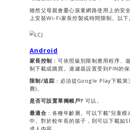
雖然父母親會憂心孩童網路使用上的安全
上安裝Wi-Fi家長控製或時間限制。以
Android
家長控制
：可依照級別限制應用程序、
制下載或購買。過濾器設置受到PIN的
限制
/
追踪
：必須從Google Play下載第
費)。
是否可設置單獨帳戶
?
可以。
最適合
：各種年齡層。可以下載“兒童模式(
中。對於較年長的孩子，則可以下載如Shi
成人內容。