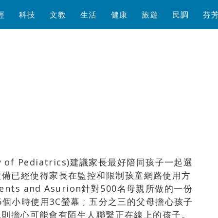
經
科技
文教
生活
健康
旅遊
民調
芬
瀏覽數
858
次
y of Pediatrics)建議家長最好陪同孩子一起選
設備已經使得家長在監控和限制孩童網路使用方
s and Asurion針對500名母親所做的一份
個小時使用3C螢幕 ; 五分之三的父母擔心孩子
母親則擔心可能會有陌生人聯繫正在線上的孩子。