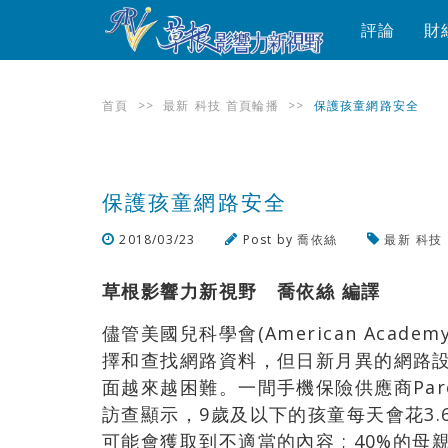
評論
財
首頁
>>
最新
科技
首頁輪播
>>
保護孩童網路安全
保護孩童網路安全
2018/03/23
Post by
喬依絲
最新
科技
草根影響力新視野 喬依絲 編譯
儘管美國兒科學會(American Academ
擇和查找網路資料，但日新月異的網路
面越來越困難。一間手機保險供應商Parent
訪查顯示，9歲及以下的孩童每天會花3.6
可能會獲取到不適當的內容 ; 40%的