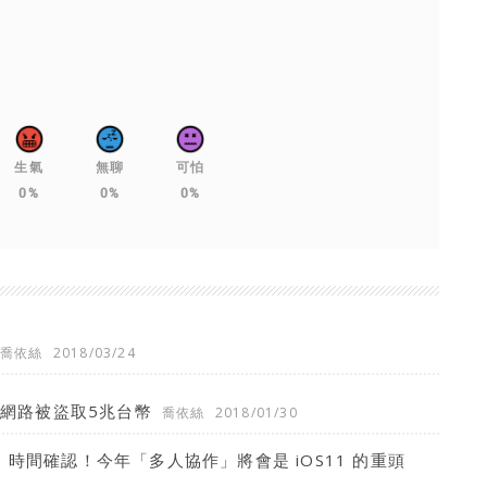
生氣
無聊
可怕
0%
0%
0%
喬依絲
2018/03/24
球網路被盜取5兆台幣
喬依絲
2018/01/30
17 時間確認！今年「多人協作」將會是 iOS11 的重頭