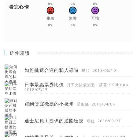
0%
0%
0%
看完心情
生氣
無聊
可怕
0%
0%
0%
延伸閱讀
如何挑選合適的私人導遊
琪拉
2018/06/10
日本景點票券比價
打工女孩愛旅遊｜莎莎 X Sabrina
2018/05/15
買到便宜機票的小撇步
喬依絲
2018/04/04
迪士尼員工提供的遊園密技
琪拉
2018/03/27