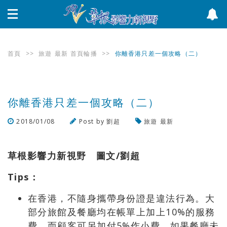
首頁
>>
旅遊
最新
首頁輪播
>>
你離香港只差一個攻略（二）
你離香港只差一個攻略（二）
2018/01/08
Post by
劉超
旅遊
最新
瀏覽數
848
次
草根影響力新視野 圖文
/
劉超
Tips
：
在香港，不隨身攜帶身份證是違法行為。大
部分旅館及餐廳均在帳單上加上10%的服務
費，而顧客可另加付5%作小費。如果餐廳未