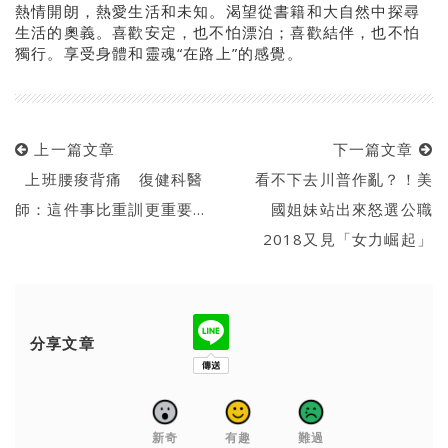
熱情開朗，熱愛生活和未知。渴望從書籍和大自然中探尋
生活的奧義。喜歡安定，也不怕漂泊；喜歡結伴，也不怕
獨行。享受身體和靈魂“在路上”的感覺。
上一篇文章
下一篇文章
上班腰痠背痛 復健科醫
看不下去川普作亂？！美
師：這件事比重訓更重要…
國姐妹站出來怒選公職
2018又見「女力崛起」
分享文章
新奇
有趣
難過