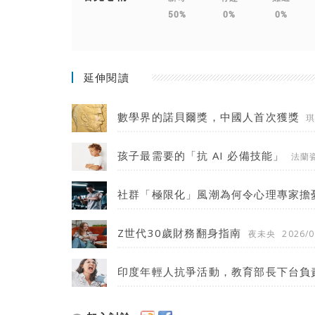
50%
0%
0%
延伸閱讀
數學界的諾貝爾獎，中國人首次獲獎
孩子最需要的「抗 AI 必備技能」
法蘭
社群「極限化」風潮為何令心理專家擔
Z世代30歲財務翻身指南
夜未央
2026/0
印度年輕人抗爭活動，教育部長下台負責