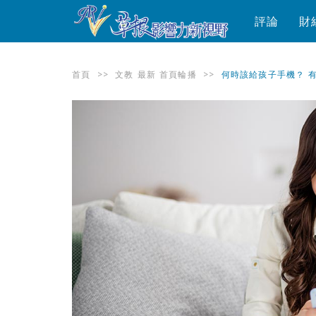
評論
財
首頁
>>
文教
最新
首頁輪播
>>
何時該給孩子手機？ 