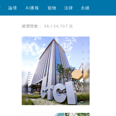
芳
論壇
AI播報
寵物
法律
永續
總瀏覽數：
36,154,707
次