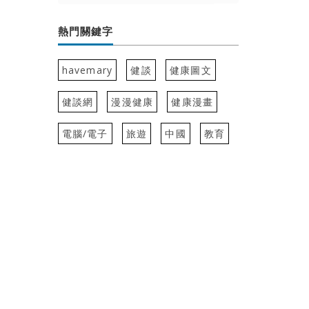
熱門關鍵字
havemary
健談
健康圖文
健談網
漫漫健康
健康漫畫
電腦/電子
旅遊
中國
教育