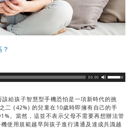
嗎？
瀏覽數
465
次
00:00
否該給孩子智慧型手機恐怕是一項新時代的挑
二 (42%) 的兒童在10歲時即擁有自己的手
達91%。當然，這並不表示父母不需要再想辦法管
手機使用規範越早與孩子進行溝通及達成共識越