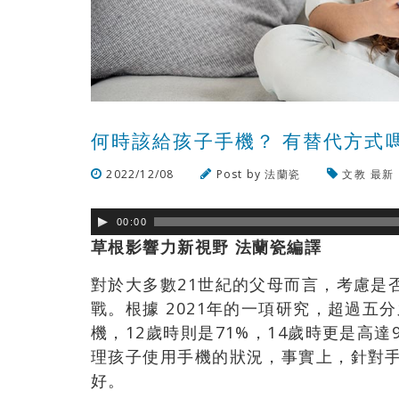
何時該給孩子手機？ 有替代方式
2022/12/08
Post by
法蘭瓷
文教
最新
00:00
草根影響力新視野
法蘭瓷編譯
對於大多數21世紀的父母而言，考慮是
戰。根據 2021年的一項研究，超過五分之
機，12歲時則是71%，14歲時更是高
理孩子使用手機的狀況，事實上，針對
好。