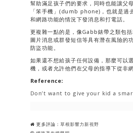
幫助滿足孩子們的要求，同時也能讓父
「笨手機」(dumb phone)，也就
和網路功能的情況下發消息和打電話。
更複雜一點的是，像Gabb錶帶之類包括
圖片消息或群發短信等具有潛在風險的
防盜功能。
如果還不想給孩子任何設備，那麼可以
機，或者允許他們在父母的指導下從非
Reference
:
Don’t want to give your kid a sma
更多評論：
草根影響力新視野