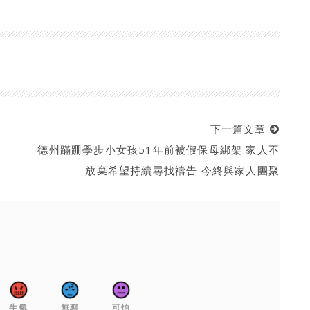
下一篇文章
德州蹣跚學步小女孩51年前被假保母綁架 家人不
放棄希望持續尋找禱告 今終與家人團聚
生氣
無聊
可怕