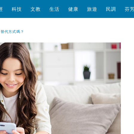
經
科技
文教
生活
健康
旅遊
民調
芬
有替代方式嗎？