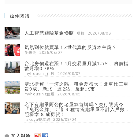
延伸閱讀
人工智慧避險基金慘賠
琪拉
2026/08/08
氣氛到位就買單！Z世代真的反資本主義？
夜未央
2026/08/07
台北房價還在漲！4月交易量月減1.5%、房價指
數月增0.78%
myhousing住展
2026/08/07
雙北捷運「一河之隔」租金差很大！北車比三重
貴9成、新北「這2站」反超北市
myhousing住展
2026/08/05
名下有繼承阿公的老屋算首購嗎？央行限貸令
「免死金牌」：這 3 種情況繼承屋不計入戶數，
照樣拿 8 成房貸！
rakuya樂屋網
2026/08/04
加入討論