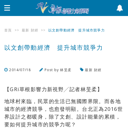
首頁
>>
最新
財經
>>
以文創帶動經濟 提升城市競爭力
以文創帶動經濟 提升城市競爭力
2014/07/18
Post by
林旻柔
最新
財經
瀏覽數
1,609
次
【GRi草根影響力新視野╱記者林旻柔】
地球村來臨，民眾的生活已無國際界限。而各地
城市的經濟競爭，也愈發明顯。台北正為2016世
界設計之都暖身，除了文創、設計能量的累積，
要如何提升城市的競爭力呢？