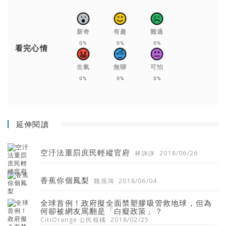
新奇
有趣
難過
0%
0%
0%
看完心情
生氣
無聊
可怕
0%
0%
0%
延伸閱讀
空汙法重罰庶民輕縱官府
林諍諍
2018/06/26
香蕉你個鳳梨
魏孫鴻
2018/06/04
全球首例！政府擬全面禁塑膠吸管救地球，但為
何卻被網友罵翻是「白癡政策」？
CitiOrange 公民報橘
2018/02/25