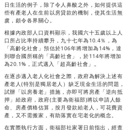
日生活的例子，除了令人鼻酸之外，如何提供這
些有產老人在生前以房貸款的機制，使其生活無
虞，頗令各界關心。
根據內政部人口資料顯示，我國六十五歲以上人
口所占比率持續攀升，九十七年為10.4％，為
「高齡化社會」預估於106年將增加為14%，達
到聯合國所稱的「高齡社會」，於114年將增加
為20.1%，正式邁入「超高齡社會」。
在逐步邁入老人化社會之際，政府為解決上述有
產老人(特別是獨居老人）缺乏現金生活的問題，
試辦「以房養老」措施，亦即可將房產「逆向抵
押」給政府，政府(主要為衛福部)將以申請人餘
命、房產價格估算，按月發款給老人，可花費資
產，又不需搬家，有助落實在宅老化的概念。
在實際執行方面，衛福部社家署日前指出，經查