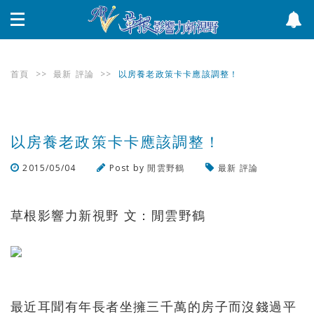
首頁
>>
最新
評論
>>
以房養老政策卡卡應該調整！
以房養老政策卡卡應該調整！
2015/05/04
Post by
閒雲野鶴
最新
評論
瀏覽數
1,551
次
草根影響力新視野 文：閒雲野鶴
最近耳聞有年長者坐擁三千萬的房子而沒錢過平