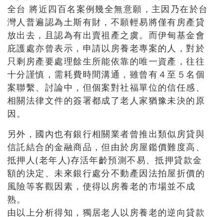
全台 將近四百名案例幾全無意願，主因乃在於台
灣人普遍認為土斯有財，不願輕易將僅有房產貸
放出去，且認為有出賣祖產之虞。而伊甸基金會
庇護處亦曾表示，申請以房養老專案的人，對於
只剩房產要處理餘生所能依靠的唯一資產，往往
十分謹慎，需耗費時間溝通，雖曾有４至５名個
案聯繫、討論中，但個案對社福單位的信任感、
相關法律文件的簽署都成了老人家猶豫未決的原
因。
另外，國內也有銀行相關業者曾推出類似房貸與
信託結合的金融商品，但由於房屋鑑價難度高、
抵押人(老年人)存活年齡預測不易、抵押貸款金
額的決定、未來銀行處分不動產因法拍屋折價的
風險等客觀因素，使得以房養老的市場並不成
熟。
由以上分析得知，獨居老人以房養老的逆向貸款