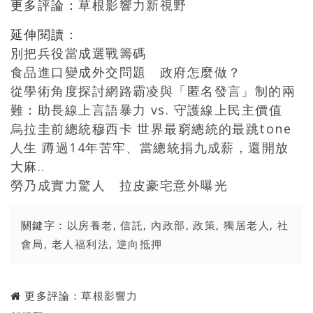
更多評論：
草根影響力新視野
延伸閱讀：
別把兵役當成選戰籌碼
食品進口變成外交問題 政府怎麼做？
從學術角度探討網路霸凌與「匿名發言」制的兩
難：助長線上言語暴力 vs. 守護線上民主價值
烏拉圭前總統穆西卡 世界最窮總統的最跳tone
人生 蹲過14年苦牢、當總統捐九成薪，還開放
大麻..
勞乃成實力驚人 拉皮豪宅意外曝光
關鍵字：
以房養老
,
信託
,
內政部
,
政策
,
獨居老人
,
社
會局
,
老人福利法
,
逆向抵押
更多評論：
草根影響力