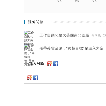
0%
0%
0%
延伸閱讀
工作自動化擴大英國南北差距
喬依絲
2
斯蒂芬霍金說，“終極目標”是進入太空
加入討論