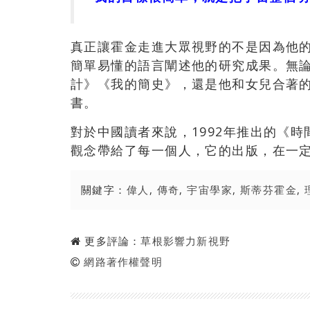
真正讓霍金走進大眾視野的不是因為他
簡單易懂的語言闡述他的研究成果。無
計》《我的簡史》，還是他和女兒合著
書。
對於中國讀者來說，1992年推出的《
觀念帶給了每一個人，它的出版，在一
關鍵字：
偉人
,
傳奇
,
宇宙學家
,
斯蒂芬霍金
,
更多評論：
草根影響力新視野
網路著作權聲明