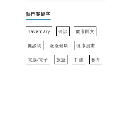
熱門關鍵字
havemary
健談
健康圖文
健談網
漫漫健康
健康漫畫
電腦/電子
旅遊
中國
教育