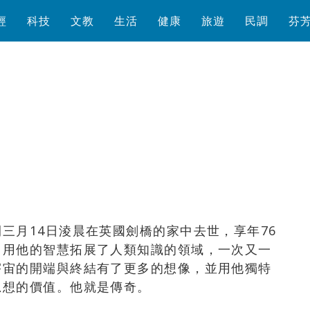
經
科技
文教
生活
健康
旅遊
民調
芬
瀏覽數
1,748
次
三月14日淩晨在英國劍橋的家中去世，享年76
，用他的智慧拓展了人類知識的領域，一次又一
宇宙的開端與終結有了更多的想像，並用他獨特
思想的價值。他就是傳奇。