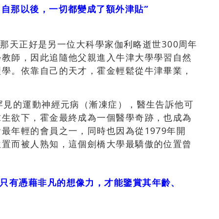
，自那以後，一切都變成了額外津貼”
津，那天正好是另一位大科學家伽利略逝世300周年
學教師，因此追隨他父親進入牛津大學學習自然
理學。依靠自己的天才，霍金輕鬆從牛津畢業，
罕見的運動神經元病（漸凍症），醫生告訴他可
求生欲下，霍金最終成為一個醫學奇跡，也成為
最年輕的會員之一，同時也因為從1979年開
位置而被人熟知，這個劍橋大學最驕傲的位置曾
，只有憑藉非凡的想像力，才能鑒賞其年齡、