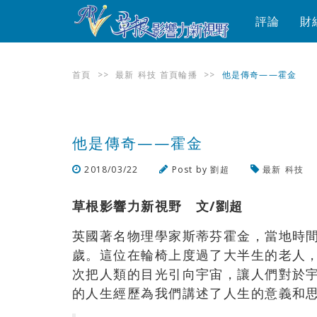
評論
財
首頁
>>
最新
科技
首頁輪播
>>
他是傳奇——霍金
他是傳奇——霍金
2018/03/22
Post by
劉超
最新
科技
草根影響力新視野 文/劉超
英國著名物理學家斯蒂芬霍金，當地時間
歲。這位在輪椅上度過了大半生的老人
次把人類的目光引向宇宙，讓人們對於
的人生經歷為我們講述了人生的意義和