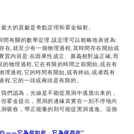
金最大的貢獻是奇點定理和霍金輻射。
時間有關的數學定理.該定理可以粗略地表述為:
存在,就至少有一個物理過程,其時間存在開始或
實質內容是:在因果性成立、廣義相對論正確,而
現的物理過程,它在有限的時間之前開始,或在有
物理過程,它的時間有開始,或有終結,或者既有
間過程,它的一頭或兩頭是有限的。
般我們認為，光線是不能從黑洞中逃脫出來的，
。但霍金提出，黑洞的邊緣其實在一刻不停地向
黑洞吸收，帶正能量的則可能從黑洞逃逸。這個
白——它為何如此，它為何存在”