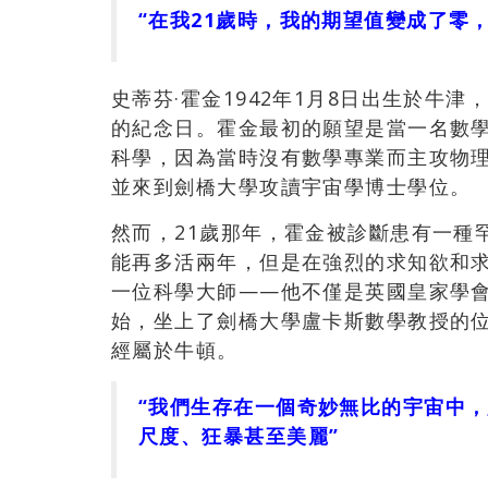
“在我21歲時，我的期望值變成了零
史蒂芬·霍金1942年1月8日出生於牛
的紀念日。霍金最初的願望是當一名數
科學，因為當時沒有數學專業而主攻物
並來到劍橋大學攻讀宇宙學博士學位。
然而，21歲那年，霍金被診斷患有一種
能再多活兩年，但是在強烈的求知欲和
一位科學大師——他不僅是英國皇家學會
始，坐上了劍橋大學盧卡斯數學教授的
經屬於牛頓。
“我們生存在一個奇妙無比的宇宙中
尺度、狂暴甚至美麗”