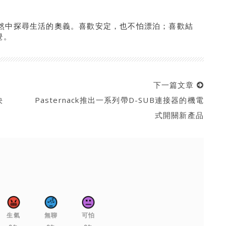
然中探尋生活的奧義。喜歡安定，也不怕漂泊；喜歡結
覺。
下一篇文章
決
Pasternack推出一系列帶D-SUB連接器的機電
式開關新產品
生氣
無聊
可怕