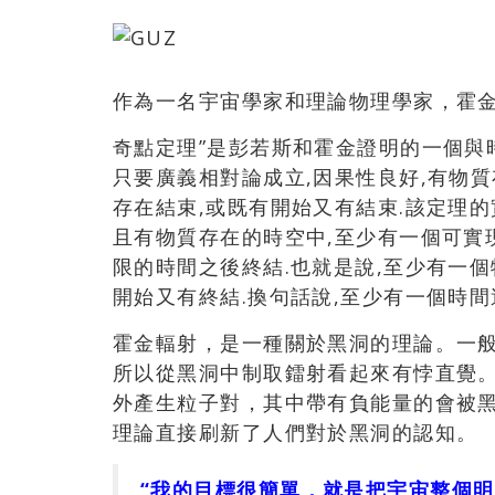
作為一名宇宙學家和理論物理學家，霍
奇點定理”是彭若斯和霍金證明的一個與
只要廣義相對論成立,因果性良好,有物質
存在結束,或既有開始又有結束.該定理的
且有物質存在的時空中,至少有一個可實
限的時間之後終結.也就是說,至少有一個
開始又有終結.換句話說,至少有一個時
霍金輻射，是一種關於黑洞的理論。一
所以從黑洞中制取鐳射看起來有悖直覺
外產生粒子對，其中帶有負能量的會被
理論直接刷新了人們對於黑洞的認知。
“我的目標很簡單，就是把宇宙整個明