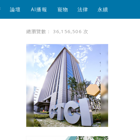
芳
論壇
AI播報
寵物
法律
永續
總瀏覽數：
36,156,506
次