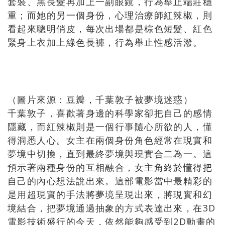
套裝、黑長髮再加上一副眼鏡，行為舉止端莊穩
重；而她的另一個身份，心理治療師紅辣椒，則
看起來聰明俏皮，每次出場都是棕色短髮、紅色
緊身上衣加上綠色長褲，行為舉止性感活潑。
（圖片來源：豆瓣，千葉敦子被夢境迷惑）
千葉敦子，喜歡著身邊的科學家卻把自己的感情
隱藏，而紅辣椒則是一個行事隨心所欲的人，懂
得洞悉人心。女主在兩個身份角色經常在現實和
夢境中切換，直到最終夢境與現實合二為一。這
預示著兩種身份的互相融合，女主角終於懂得把
自己的內心想法說出來。這部電影當中最精彩的
是用超現實的手法將夢境呈現出來，將現實和幻
境結合，把夢境通過抽象的方式表達出來，在3D
電影技術盛行的今天，依然能夠感受到2D動畫的