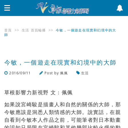
首頁
>>
生活
首頁輪播
>>
今敏，一個遊走在現實和幻境中的大
師
今敏，一個遊走在現實和幻境中的大師
2016/09/11
Post by
佩佩
生活
瀏覽數
953
次
草根影響力新視野 文：佩佩
如果說宮崎駿是描畫人和自然的關係的大師，那
今敏應該是洞悉人類情感的大師。說實話，在親
自看到今敏本人作品之前，可能筆者對日本動畫
的認知只局限在宮崎駿和其他幾部比較火爆的動