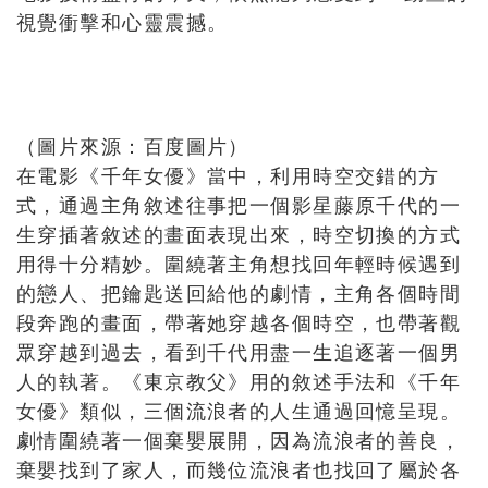
視覺衝擊和心靈震撼。
（圖片來源：百度圖片）
在電影《千年女優》當中，利用時空交錯的方
式，通過主角敘述往事把一個影星藤原千代的一
生穿插著敘述的畫面表現出來，時空切換的方式
用得十分精妙。圍繞著主角想找回年輕時候遇到
的戀人、把鑰匙送回給他的劇情，主角各個時間
段奔跑的畫面，帶著她穿越各個時空，也帶著觀
眾穿越到過去，看到千代用盡一生追逐著一個男
人的執著。《東京教父》用的敘述手法和《千年
女優》類似，三個流浪者的人生通過回憶呈現。
劇情圍繞著一個棄嬰展開，因為流浪者的善良，
棄嬰找到了家人，而幾位流浪者也找回了屬於各