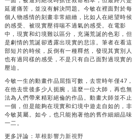
一面，被逼到絕境時抓住救命稻草，但最終只是
延遲痛苦，並沒有解決問題。今敏在裡面對於每
個人物感情的刻畫非常細緻，比如人在絕望時候
的感受、被現實壓得喘不過氣的感受。在電影
中，現實和幻境難以區分，充滿荒誕的色彩，但
是劇情的荒誕卻透露出現實的悲涼。筆者在看這
部短片的時候，反倒有一種釋然，發現其實別人
也有過同樣的感受，不是只有自己面對過現實的
壓迫。
今敏一生的動畫作品屈指可數，去世時年僅47，
在他去世後多少人扼腕，這麼一位大師，再也無
法為人們帶來精彩絕倫的作品。動畫大師並不止
一個，但是能夠在現實和幻境中遊走自如的，非
今敏莫屬。如今，也只能抱著他的舊作細細品味
一二。
更多評論：
草根影響力新視野