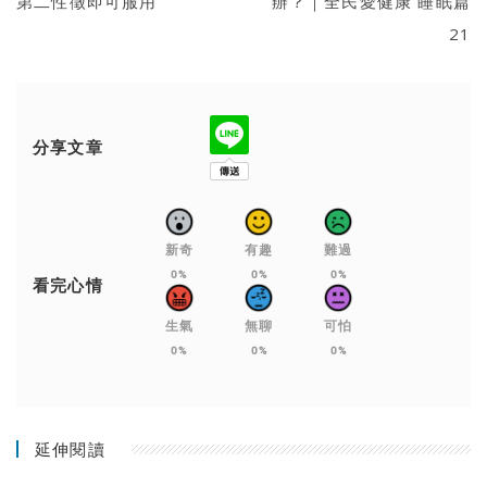
第二性徵即可服用
辦？｜全民愛健康 睡眠篇
21
分享文章
新奇
有趣
難過
0%
0%
0%
看完心情
生氣
無聊
可怕
0%
0%
0%
延伸閱讀