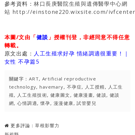
參考資料：
林口長庚醫院生殖與遺傳醫學中心網
站
http://einstone220.wixsite.com/ivfcente
本圖/文由「
健談
」授權刊登，非經同意不得任意
轉載。
原文出處：
人工生殖求好孕 情緒調適很重要！｜
女性 不孕篇5
關鍵字：
ART
,
Artificial reproductive
technology
,
havemary
,
不孕症
,
人工授精
,
人工生
殖
,
人工生殖技術
,
健康圖文
,
健康漫畫
,
健談
,
健談
網
,
心情調適
,
懷孕
,
漫漫健康
,
試管嬰兒
更多評論：
草根影響力
新視野