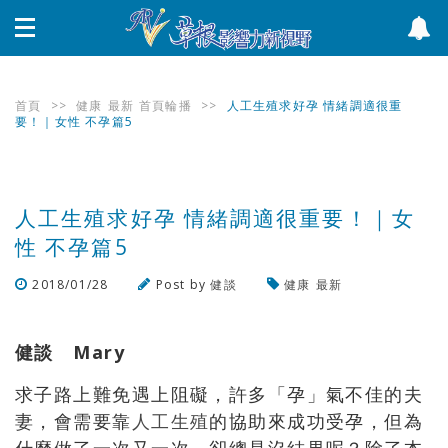
首頁
>>
健康
最新
首頁輪播
>>
人工生殖求好孕 情緒調適很重
要！｜女性 不孕篇5
人工生殖求好孕 情緒調適很重要！｜女
性 不孕篇5
2018/01/28
Post by
健談
健康
最新
瀏覽數
888
次
健談 Mary
求子路上難免遇上阻礙，許多「孕」氣不佳的夫
妻，會需要靠
人工生殖
的協助來成功受孕，但為