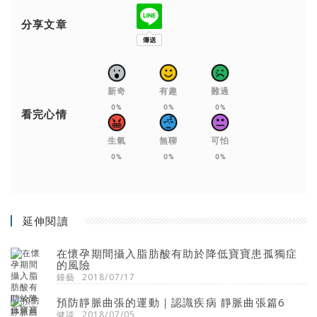
分享文章
新奇
有趣
難過
0%
0%
0%
看完心情
生氣
無聊
可怕
0%
0%
0%
延伸閱讀
在懷孕期間攝入脂肪酸有助於降低寶寶患孤獨症
的風險
鐘藝
2018/07/17
預防靜脈曲張的運動｜認識疾病 靜脈曲張篇6
健談
2018/07/05