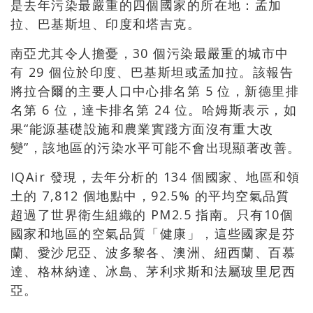
是去年污染最嚴重的四個國家的所在地：孟加
拉、巴基斯坦、印度和塔吉克。
南亞尤其令人擔憂，30 個污染最嚴重的城市中
有 29 個位於印度、巴基斯坦或孟加拉。該報告
將拉合爾的主要人口中心排名第 5 位，新德里排
名第 6 位，達卡排名第 24 位。哈姆斯表示，如
果“能源基礎設施和農業實踐方面沒有重大改
變”，該地區的污染水平可能不會出現顯著改善。
IQAir 發現，去年分析的 134 個國家、地區和領
土的 7,812 個地點中，92.5% 的平均空氣品質
超過了世界衛生組織的 PM2.5 指南。只有10個
國家和地區的空氣品質「健康」，這些國家是芬
蘭、愛沙尼亞、波多黎各、澳洲、紐西蘭、百慕
達、格林納達、冰島、茅利求斯和法屬玻里尼西
亞。