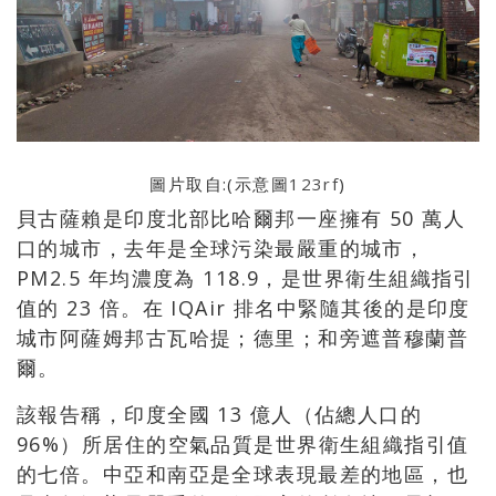
圖片取自:(示意圖
123rf
)
貝古薩賴是印度北部比哈爾邦一座擁有 50 萬人
口的城市，去年是全球污染最嚴重的城市，
PM2.5 年均濃度為 118.9，是世界衛生組織指引
值的 23 倍。在 IQAir 排名中緊隨其後的是印度
城市阿薩姆邦古瓦哈提；德里；和旁遮普穆蘭普
爾。
該報告稱，印度全國 13 億人（佔總人口的
96%）所居住的空氣品質是世界衛生組織指引值
的七倍。中亞和南亞是全球表現最差的地區，也