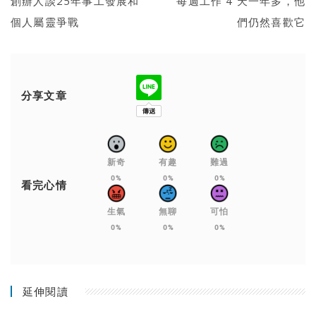
創辦人談25年事工發展和
每週工作 4 天一年多，他
個人屬靈爭戰
們仍然喜歡它
分享文章
新奇
有趣
難過
0%
0%
0%
看完心情
生氣
無聊
可怕
0%
0%
0%
延伸閱讀