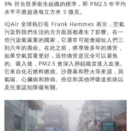
9% 符合世界衛生組織的標準，即 PM2.5 年平均
水平不應超過每立方米 5 微克。
IQAir 全球執行長 Frank Hammes 表示，空氣
污染對我們生活的方方面面都產生了影響。在一
些污染最嚴重的國家，它通常可能會縮短人們三
到六年的壽命。在此之前，將導致多年的痛苦，
如果空氣質量更好，這些痛苦是完全可以避免
的。吸入後，PM2.5 會深入肺組織並進入血液。
它來自化石燃料燃燒、沙塵暴和野火等來源，與
氣喘、心臟病和肺病、癌症和其他呼吸道疾病以
及兒童認知障礙有關。