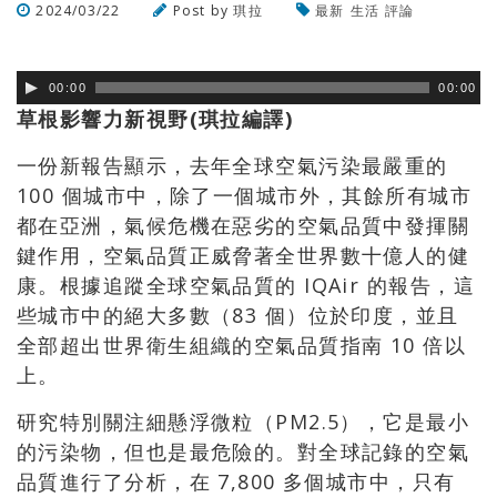
2024/03/22
Post by
琪拉
最新
生活
評論
瀏覽數
241
次
00:00
00:00
草根影響力新視野(琪拉編譯)
一份新報告顯示，去年全球空氣污染最嚴重的
100 個城市中，除了一個城市外，其餘所有城市
都在亞洲，氣候危機在惡劣的空氣品質中發揮關
鍵作用，空氣品質正威脅著全世界數十億人的健
康。根據追蹤全球空氣品質的 IQAir 的報告，這
些城市中的絕大多數（83 個）位於印度，並且
全部超出世界衛生組織的空氣品質指南 10 倍以
上。
研究特別關注細懸浮微粒（PM2.5），它是最小
的污染物，但也是最危險的。對全球記錄的空氣
品質進行了分析，在 7,800 多個城市中，只有