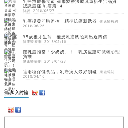
乳癌放療傷食道 荷爾蒙療法助其重拾生活品質｜
認識癌症 乳癌篇14
健談
2018/06/27
乳癌復發即時監控 精準抗癌新武器
健康醫療網
2018/06/26
35歲後才生育 罹患乳癌風險高出近四倍
健康醫療網
2018/05/16
罹乳癌拒當「少奶奶」！ 乳房重建可減輕心理
負擔
健康醫療網
2018/04/23
這兩種保健食品，乳癌病人最好別碰
康健雜誌
2018/04/16
加入討論