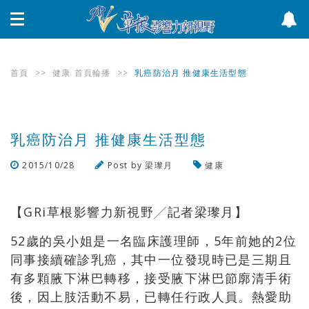
首頁
>>
健康
首頁輪播
>>
乳癌防治月 推健康生活型態
乳癌防治月 推健康生活型態
2015/10/28
Post by
梁瓈月
健康
瀏覽數
729
次
【GRi草根影響力新視野╱記者梁瓈月】
52歲的吳小姐是一名臨床護理師，5年前她的2位
同事接續確診乳癌，其中一位發現時已是三期且
有多顆腋下淋巴轉移，接受腋下淋巴節廓清手術
後，因上肢活動不易，已轉任行政人員。熱愛助