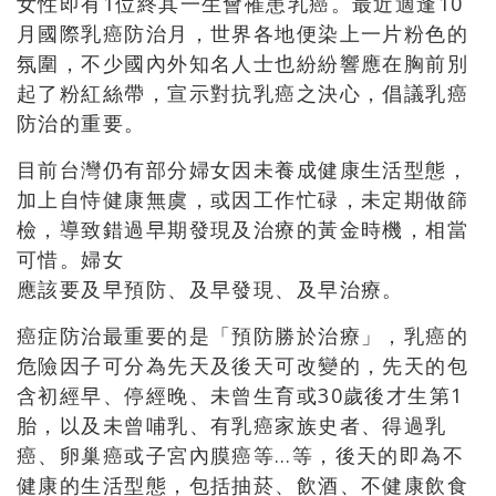
女性即有1位終其一生會罹患乳癌。最近適逢10
月國際乳癌防治月，世界各地便染上一片粉色的
氛圍，不少國內外知名人士也紛紛響應在胸前別
起了粉紅絲帶，宣示對抗乳癌之決心，倡議乳癌
防治的重要。
目前台灣仍有部分婦女因未養成健康生活型態，
加上自恃健康無虞，或因工作忙碌，未定期做篩
檢，導致錯過早期發現及治療的黃金時機，相當
可惜。婦女
應該要及早預防、及早發現、及早治療。
癌症防治最重要的是「預防勝於治療」，乳癌的
危險因子可分為先天及後天可改變的，先天的包
含初經早、停經晚、未曾生育或30歲後才生第1
胎，以及未曾哺乳、有乳癌家族史者、得過乳
癌、卵巢癌或子宮內膜癌等…等，後天的即為不
健康的生活型態，包括抽菸、飲酒、不健康飲食