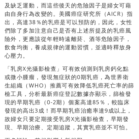
及缺乏運動，而這些後天的危險因子是婦女可藉
由自身行為改變的。美國癌症研究所（AICR）指
出，高達38％的乳癌是可以預防的，因此，女性
們除了多加注意自己是否有上述所提及的乳癌風
險外，更應該從年輕時遠離菸、酒等危險因子，
飲食均衡，養成規律的運動習慣，並適時釋放身
心壓力。
「乳房X光攝影檢查」可有效偵測到乳房鈣化點
或微小腫瘤，發現無症狀的0期乳癌，為世界衛
生組織（WHO）推薦可有效降低乳癌死亡率的篩
檢工具，分析最新癌症登記數據亦顯示，篩檢發
現的早期乳癌（0-2期）個案高達85％，較臨床
發現的高出3成！而早期乳癌治癒率達9成以上，
故婦女只要定期接受乳房X光攝影檢查，早期發
現、早期治療、定期追蹤，其實乳癌並不可怕。