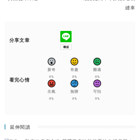
縫車
分享文章
新奇
有趣
難過
0%
0%
0%
看完心情
生氣
無聊
可怕
0%
0%
0%
延伸閱讀