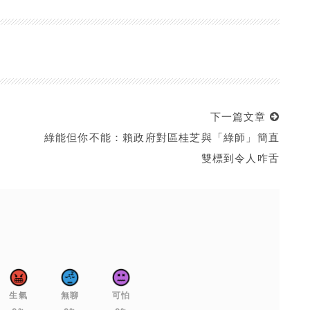
下一篇文章
綠能但你不能：賴政府對區桂芝與「綠師」簡直
雙標到令人咋舌
生氣
無聊
可怕