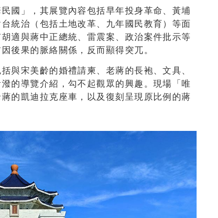
華民國」，其展覽內容包括早年投身革命、黃埔
對台統治（包括土地改革、九年國民教育）等面
有胡適與蔣中正總統、雷震案、政治案件批示等
前因後果的脈絡關係，反而顯得突兀。
包括與宋美齡的婚禮請柬、老蔣的長袍、文具、
活潑的導覽介紹，勾不起觀眾的興趣。現場「唯
老蔣的凱迪拉克座車，以及復刻呈現原比例的蔣