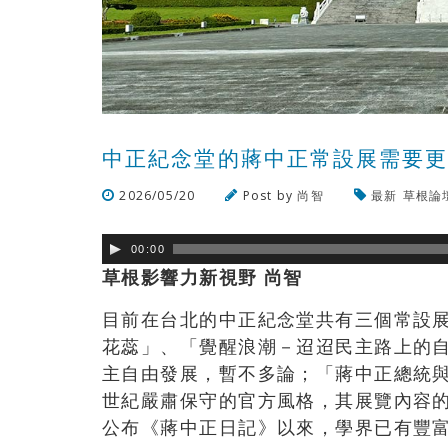
中正紀念堂的蔣中正常設展需要
2026/05/20
Post by
尚智
最新
草根論
00:00
草根影響力新視野 尚智
目前在台北的中正紀念堂共有三個常設
花蕊」、「覺醒浪潮－迢迢民主路上的
主自由發展，暫不多論；「蔣中正總統
世紀嚴肅保守的官方風格，其展覽內容的
公布《蔣中正日記》以來，學界已有豐