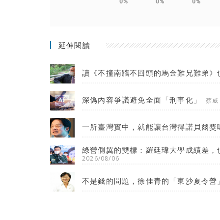
0%
0%
0%
延伸閱讀
讀《不撞南牆不回頭的馬金難兄難弟》
深偽內容爭議避免全面「刑事化」
蔡威
一所臺灣實中，就能讓台灣得諾貝爾獎
綠營側翼的雙標：羅廷瑋大學成績差，
2026/08/06
不是錢的問題，徐佳青的「東沙夏令營