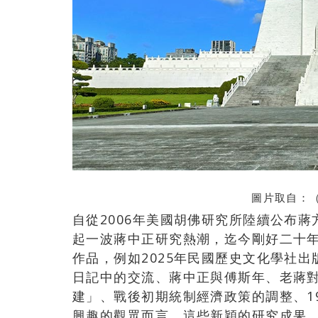
圖片取自：
自從2006年美國胡佛研究所陸續公布
起一波蔣中正研究熱潮，迄今剛好二十
作品，例如2025年民國歷史文化學社
日記中的交流、蔣中正與傅斯年、老蔣
建」、戰後初期統制經濟政策的調整、1
興趣的觀眾而言，這些新穎的研究成果