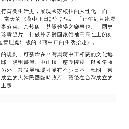
住行育樂生活史，展現國家領袖的人性化一面，
2日，當天的《蔣中正日記》記載：「正午到黃龍潭
唯妻煮菜、余炒飯，甚覺難得之樂事也。」國史
的珍貴照片，打破外界對國家領袖高高在上的刻
念堂管理處出版的《蔣中正的生活拾趣》。
線的規劃，可新增在台灣與蔣中正相關的文化地
官邸、陽明書屋、中山樓、慈湖陵寢、以蒐集蔣
。另外，常設展現場可見有不少日本、韓國、東
海成立的大韓民國臨時政府、戰後在台灣成立的
的主題。