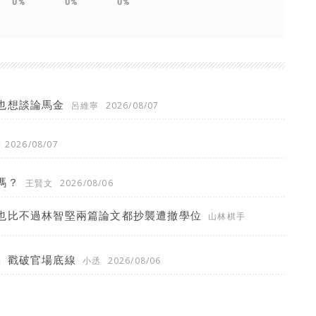
0%
0%
0%
也想談論馬金
呂維寧
2026/08/07
2026/08/07
嗎？
王賢文
2026/08/06
也比不過林智堅兩篇論文都抄襲遭撤學位
山林棋手
」戳破官場底線
小丞
2026/08/06