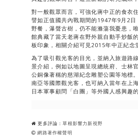
對一般觀眾而言，可強化蔣中正的食衣
譬如正值國共內戰期間的1947年9月
野餐，瀑聲古樹，仍不能滌蕩我憂患，
館典藏了當天老蔣在野外親自動手炒飯
板印象，相關介紹可見2015年中正紀
為了吸引觀光客的目光，並納入旅遊路
景介紹，例如以地圖呈現總統府、士林
公銅像著稱的慈湖紀念雕塑公園等地標
南亞等國際觀光客，也可納入當年在上
日本軍事顧問「白團」等外國人感興趣
更多評論：
草根影響力新視野
網路著作權聲明