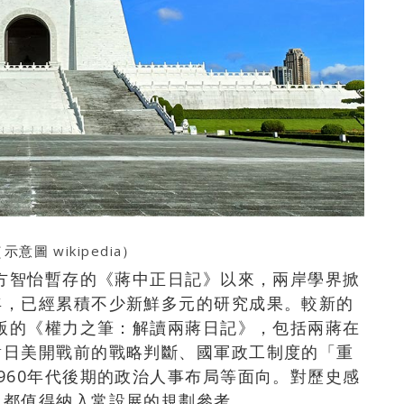
（示意圖
wikipedia
）
蔣方智怡暫存的《蔣中正日記》以來，兩岸學界掀
年，已經累積不少新鮮多元的研究成果。較新的
出版的《權力之筆：解讀兩蔣日記》，包括兩蔣在
對日美開戰前的戰略判斷、國軍政工制度的「重
960年代後期的政治人事布局等面向。對歷史感
，都值得納入常設展的規劃參考。