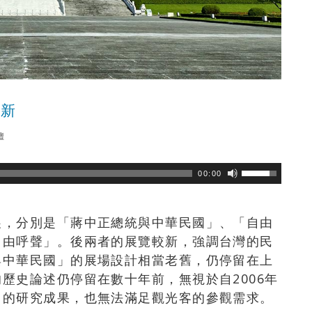
更新
壇
瀏覽數
127
次
00:00
展，分別是「蔣中正總統與中華民國」、「自由
自由呼聲」。後兩者的展覽較新，強調台灣的民
與中華民國」的展場設計相當老舊，仍停留在上
歷史論述仍停留在數十年前，無視於自2006年
富的研究成果，也無法滿足觀光客的參觀需求。