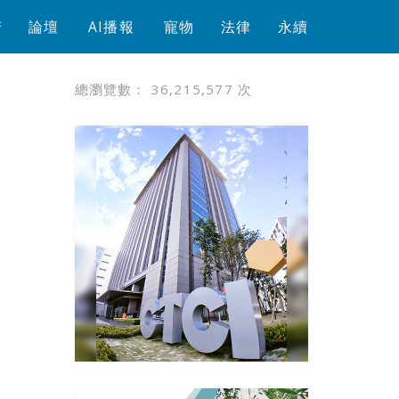
芳
論壇
AI播報
寵物
法律
永續
總瀏覽數：
36,215,577
次