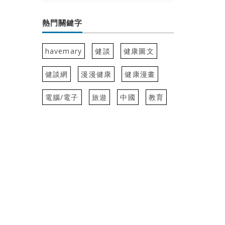
熱門關鍵字
havemary
健談
健康圖文
健談網
漫漫健康
健康漫畫
電腦/電子
旅遊
中國
教育