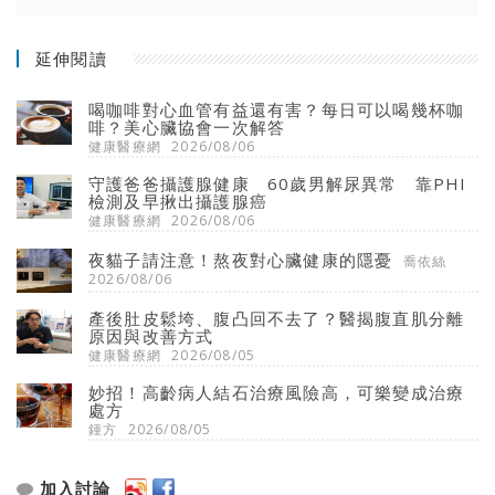
延伸閱讀
喝咖啡對心血管有益還有害？每日可以喝幾杯咖
啡？美心臟協會一次解答
健康醫療網
2026/08/06
守護爸爸攝護腺健康 60歲男解尿異常 靠PHI
檢測及早揪出攝護腺癌
健康醫療網
2026/08/06
夜貓子請注意！熬夜對心臟健康的隱憂
喬依絲
2026/08/06
產後肚皮鬆垮、腹凸回不去了？醫揭腹直肌分離
原因與改善方式
健康醫療網
2026/08/05
妙招！高齡病人結石治療風險高，可樂變成治療
處方
鍾方
2026/08/05
加入討論