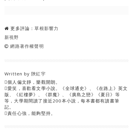
更多評論：
草根影響力
新視野
網路著作權聲明
Written by
陝紅宇
個人偏文靜，樂觀開朗。
愛笑，喜歡看文學小說。《全球通史》、《在路上》英文
版、《紅樓夢》、《群魔》、《廣島之戀》《夏日》等
等，大學期間讀了接近200本小說，每本書都有讀書筆
記。
責任心強，能夠堅持。