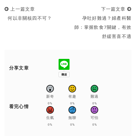
上一篇文章
下一篇文章
何以非關核四不可？
孕吐好難過？婦產科醫
師：掌握飲食7關鍵，有效
舒緩害喜不適
分享文章
新奇
有趣
難過
0%
0%
0%
看完心情
生氣
無聊
可怕
0%
0%
0%