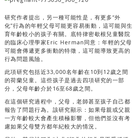
研究作者提出，另一種可能性是，有更多
“
外
化
”
行為的年輕父母可能更容易衝動，這可能與生
育年齡較小的孩子有關。底特律密歇根兒童醫院
的臨床心理學家
Eric Herman
同意：年輕的父母
可能會傳遞更多衝動的特徵，這可能導致更高的
行為問題風險。
此項研究包括近
33,000
名年齡在
10
到
12
歲之間
的荷蘭兒童。這些孩子是過去四項研究的一部
分，父母年齡介於
16
至
68
歲之間。
在這個研究過程中，父母，老師甚至孩子自己都
報告了問題行為。該研究顯示：如果母親或父親
一方年齡較大會產生積極影響，但他們並沒有考
慮如果父母雙方都年紀較大的情況。