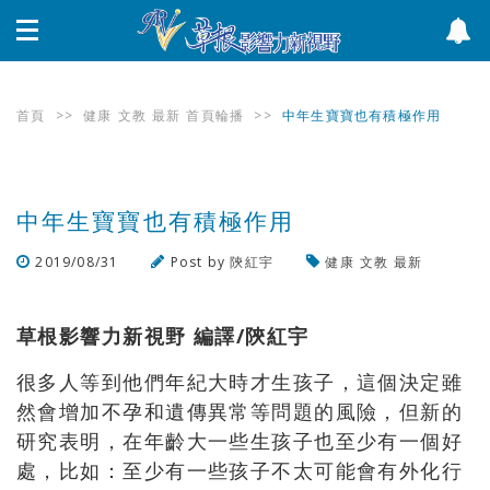
首頁
>>
健康
文教
最新
首頁輪播
>>
中年生寶寶也有積極作用
中年生寶寶也有積極作用
2019/08/31
Post by
陝紅宇
健康
文教
最新
瀏覽數
551
次
草根影響力新視野 編譯/陝紅宇
很多人等到他們年紀大時才生孩子，這個決定雖
然會增加不孕和遺傳異常等問題的風險，但新的
研究表明，在年齡大一些生孩子也至少有一個好
處，比如：至少有一些孩子不太可能會有外化行