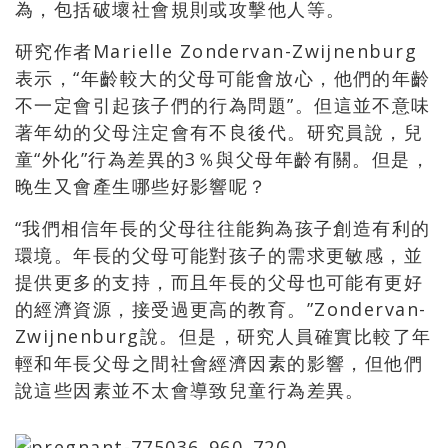
為，包括破壞社會規則或攻擊他人等。
研究作者
Marielle Zondervan-Zwijnenburg
表示，
“
年齡較大的父母可能會放心，他們的年齡
不一定會引起孩子們的行為問題
”
。但這並不意味
著年幼的父母注定會有不良後代。研究員說，兒
童
“
外化
”
行為差異的
3
％與父母年齡有關。但是，
晚生又會產生哪些好影響呢？
“
我們相信年長的父母往往能夠為孩子創造有利的
環境。年長的父母可能對孩子的需求更敏感，並
提供更多的支持，而且年長的父母也可能有更好
的經濟資源，接受過更高的教育。
”
Zondervan-
Zwijnenburg
說。但是，研究人員確實比較了年
輕和年長父母之間社會經濟因素的影響，但他們
說這些因素並不太會導致兒童行為差異。