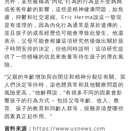
另外，某些被稱為
“
內化
”
行為的行為是不受媽媽
或爸爸年齡的影響，這些是精神健康問題，如焦
慮，抑鬱和社交退縮。
Eric Herma
說這一發現
是有道理的，因為內化行為通常是基於遺傳的，
並且孩子的成長經歷也可能會導致此發生。他還
表示，父母可能會根據這項研究然後做出關於孩
子時間安排的決定，但他同時說明：這項研究提
供了一些積極的信息來衡量等待生孩子的潛在風
險。
“
父親的年齡增加與自閉症和精神分裂症有關。當
人們決定等待時，染色體異常和其他醫療問題的
風險更高，
”
他解釋說，
“
有很多不同的因素會影
響孩子的行為方式
–
包括父母年齡、收入、教
育、孩子的教育和同齡人群等，很難弄清楚哪些
因素真正起作用。
”
資料來源：
https://www.usnews.com