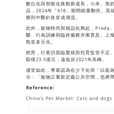
數位化與智能化推動新成長，小米、美
品，2024年「618」期間銷量翻倍。
療到中醫針灸皆成潮流。
此外，寵物時尚與精品化興起，Prada、T
醫、行為訓練與臨終服務亦漸普及。上海
熟並多元化。
然而，行業仍面臨繁殖與托育監管不足、
額僅23.5億元，遠低於2021年高峰。
儘管如此，專家認為在少子化與「以寵為
示：「寵物正重新定義公共空間，也將
Reference
:
China’s Pet Market: Cats and dogs