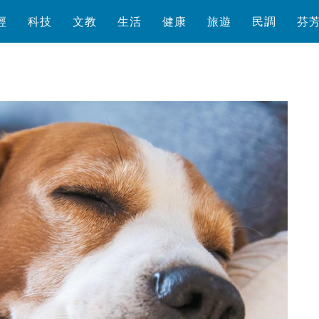
經
科技
文教
生活
健康
旅遊
民調
芬