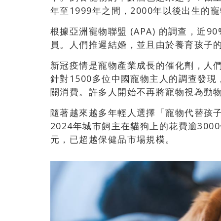
年至1999年之間，2000年以後出生的寵
根據亞洲寵物聯盟 (APA) 的調查，近
員。人們推遲結婚，並且由於養育孩子
新冠疫情是寵物產業成長的催化劑，人
針對1500多位中國寵物主人的調查發現
關消費。許多人開始不再將寵物視為動
隨著越來越多年輕人選擇「寵物代替孩子」
2024年城市飼主在貓狗上的花費逾300
元，已超越保健品市場規模。