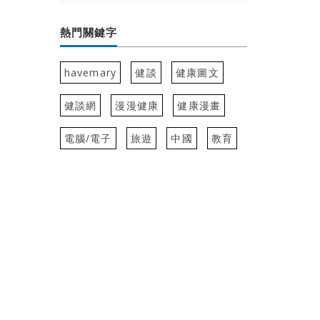
熱門關鍵字
havemary
健談
健康圖文
健談網
漫漫健康
健康漫畫
電腦/電子
旅遊
中國
教育