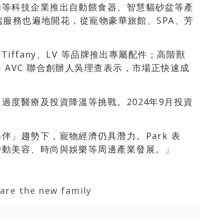
的等科技企業推出自動餵食器、智慧貓砂盆等產
高端服務也遍地開花，從寵物豪華旅館、SPA、芳
iffany、LV 等品牌推出專屬配件；高階獸
 AVC 聯合創辦人吳理查表示，市場正快速成
過度醫療及投資降溫等挑戰。2024年9月投資
伴」趨勢下，寵物經濟仍具潛力。Park 表
帶動美容、時尚與娛樂等周邊產業發展。」
 are the new family