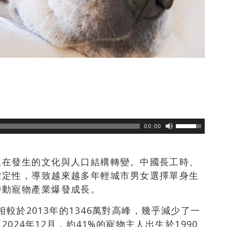
瀏覽數
135
次
00:00
正在發生的文化與人口結構轉變。中國長工時、
確定性，導致越來越多年輕城市男女選擇單身生
帶動寵物產業爆發成長。
，相較於2013年的1346萬對高峰，幾乎減少了一
24年12月，約41%的寵物主人出生於1990