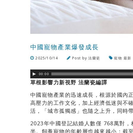
中國寵物產業爆發成長
2025/10/14
Post by
法蘭瓷
寵物
最新
00:00
草根影響力新視野 法蘭瓷編譯
中國寵物產業的迅速成長，根源於國內
高壓力的工作文化，加上經濟低迷與不
活，「城市孤獨感」也隨之上升，同時
2023年中國登記結婚人數僅 768萬對
半。飼養寵物的年齡層也越來越小：截至20