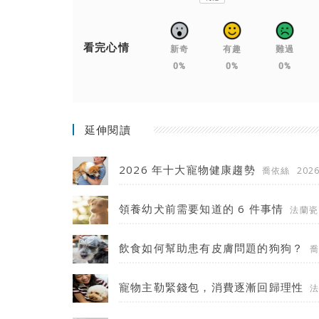
看完心情
新奇
有趣
難過
0%
0%
0%
延伸閱讀
2026 年十大寵物健康趨勢
喬依絲
2026
領養幼犬前需要知道的 6 件事情
法蘭瓷
飲食如何幫助患有皮膚問題的狗狗？
寵物主勒緊錢包，消費逐漸回歸理性