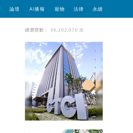
芳
論壇
AI播報
寵物
法律
永續
總瀏覽數：
36,202,070
次