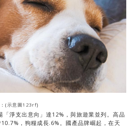
：(
示意圖123rf
)
場「淨支出意向」達12%，與旅遊業並列。高品
0.7%，狗糧成長.6%。國產品牌崛起，在天