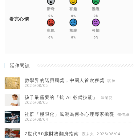
新奇
有趣
難過
0%
0%
0%
看完心情
生氣
無聊
可怕
0%
0%
0%
延伸閱讀
數學界的諾貝爾獎，中國人首次獲獎
琪拉
2026/08/05
孩子最需要的「抗 AI 必備技能」
法蘭瓷
2026/08/05
社群「極限化」風潮為何令心理專家擔憂
喬依絲
2026/08/04
Z世代30歲財務翻身指南
夜未央
2026/08/04