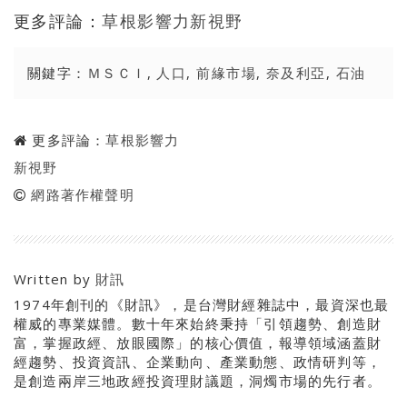
更多評論：
草根影響力新視野
關鍵字：
ＭＳＣＩ
,
人口
,
前緣市場
,
奈及利亞
,
石油
更多評論：
草根影響力
新視野
網路著作權聲明
Written by
財訊
1974年創刊的《財訊》，是台灣財經雜誌中，最資深也最
權威的專業媒體。數十年來始終秉持「引領趨勢、創造財
富，掌握政經、放眼國際」的核心價值，報導領域涵蓋財
經趨勢、投資資訊、企業動向、產業動態、政情研判等，
是創造兩岸三地政經投資理財議題，洞燭市場的先行者。