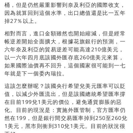
桶，但是仍然嚴重影響到奈及利亞的國際收支，
因為就算回到這個水準，出口總值還是比一五年
掉27％以上。
相對而言，進口金額雖然也開始縮減，但是經常
帳逆差開始全面擴大，根據花旗銀行的預測，一
六年奈及利亞的貿易逆差可能高達210億美元，
以一六年四月底該國外匯存底260億美元來算，
如果國際油價再不回升，這個國家很可能到一七
年就是下一個委內瑞拉。
這該怎麼辦呢？該國央行希望兌美元匯率可以貶
值，以減少外匯流出，但是該國總統希望匯率撐
在目前199兌1美元的價位，避免通貨膨脹的惡
化。目前的現況是：實施外匯管制，官方匯率仍
然在199，但是銀行間交易匯率掉到250至260兌
1美元，黑市則衝到310兌1美元。目前的狀況很