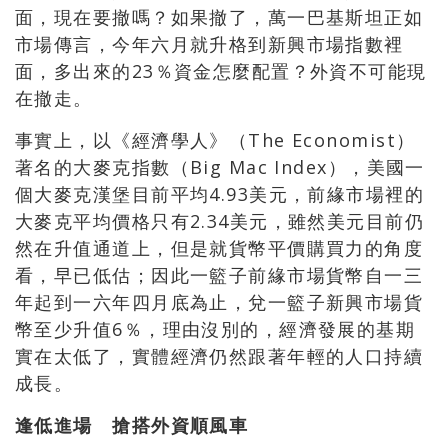
面，現在要撤嗎？如果撤了，萬一巴基斯坦正如
市場傳言，今年六月就升格到新興市場指數裡
面，多出來的23％資金怎麼配置？外資不可能現
在撤走。
事實上，以《經濟學人》（The Economist）
著名的大麥克指數（Big Mac Index），美國一
個大麥克漢堡目前平均4.93美元，前緣市場裡的
大麥克平均價格只有2.34美元，雖然美元目前仍
然在升值通道上，但是就貨幣平價購買力的角度
看，早已低估；因此一籃子前緣市場貨幣自一三
年起到一六年四月底為止，兌一籃子新興市場貨
幣至少升值6％，理由沒別的，經濟發展的基期
實在太低了，實體經濟仍然跟著年輕的人口持續
成長。
逢低進場 搶搭外資順風車