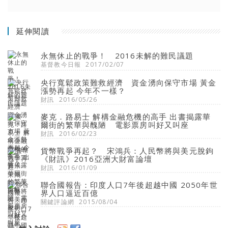
延伸閱讀
永無休止的戰爭！ 2016未解的難民議題
基督教今日報
2017/02/07
央行寬鬆政策難救經濟 資金湧向保守市場 黃金
漲勢再起 今年不一樣？
財訊
2016/05/26
麥克．路易士 解構金融危機的高手 出書揭露華
爾街的繁華與醜陋 電影票房叫好又叫座
財訊
2016/02/23
貨幣戰爭再起？ 宋鴻兵：人民幣將與美元脫鉤
《財訊》2016亞洲大財富論壇
財訊
2016/01/09
聯合國報告：印度人口7年後超越中國 2050年世
界人口逼近百億
關鍵評論網
2015/08/04