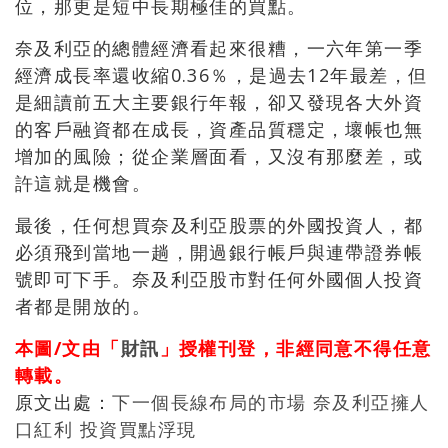
位，那更是短中長期極佳的買點。
奈及利亞的總體經濟看起來很糟，一六年第一季
經濟成長率還收縮0.36％，是過去12年最差，但
是細讀前五大主要銀行年報，卻又發現各大外資
的客戶融資都在成長，資產品質穩定，壞帳也無
增加的風險；從企業層面看，又沒有那麼差，或
許這就是機會。
最後，任何想買奈及利亞股票的外國投資人，都
必須飛到當地一趟，開過銀行帳戶與連帶證券帳
號即可下手。奈及利亞股市對任何外國個人投資
者都是開放的。
本圖/文由「
財訊
」授權刊登，非經同意不得任意
轉載。
原文出處：
下一個長線布局的市場 奈及利亞擁人
口紅利 投資買點浮現