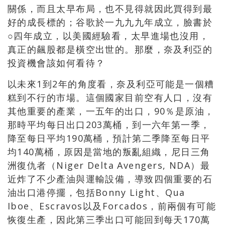
關係，而且太早布局，也不見得就因此買得到最
好的成長標的；谷歌於一九九九年成立，臉書於
○四年成立，以美國經驗看，太早進場也沒用，
真正的飆股都是橫空出世的。那麼，奈及利亞的
投資機會該如何看待？
以未來1到2年的角度看，奈及利亞可能是一個糟
糕到不行的市場。這個國家目前空有人口，沒有
其他重要的產業，一五年的出口，90％是原油，
那時平均每日出口203萬桶，到一六年第一季，
降至每日平均190萬桶，預計第二季降至每日平
均140萬桶，原因是當地的叛亂組織，尼日三角
洲復仇者（Niger Delta Avengers, NDA）最
近炸了不少產油與運輸設備，導致四個重要的石
油出口港停擺，包括Bonny Light、Qua
Iboe、Escravos以及Forcados，前兩個有可能
恢復生產，因此第三季出口可能回到每天170萬