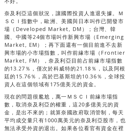
不好。
奈及利亞這個狀況，讓國際投資人進退失據。Ｍ
ＳＣＩ指數中，歐洲、美國與日本叫作已開發市
場（Developed Market, DM）；台灣、韓
國、中國等24個市場叫作新興市場（Emerging
Market, EM）；再下面還有一個目前進不去新
興市場的小市場指數，叫作前緣市場（Frontier
Market, FM），奈及利亞目前占前緣市場指數
的13.27％，僅次於科威特的21.18％，以及阿根
廷的15.76％，高於巴基斯坦的10.36％，全球投
資人在這個領域有175億美元的資金。
現在的問題很尷尬，萬一ＭＳＣＩ前緣市場指
數，取消奈及利亞的權重，這20多億美元的資
金，是出不來的；就算奈國政府取消管制，每天
平均成交量只有1000萬美元的奈及利亞股市，也
無法承受外資的退出。如果各位看官有資金在裡