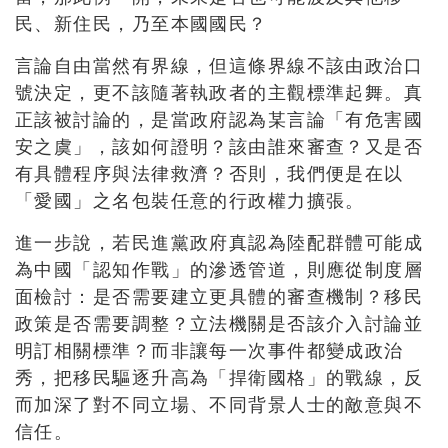
民、新住民，乃至本國國民？
言論自由當然有界線，但這條界線不該由政治口
號決定，更不該隨著執政者的主觀標準起舞。真
正該被討論的，是當政府認為某言論「有危害國
安之虞」，該如何證明？該由誰來審查？又是否
有具體程序與法律救濟？否則，我們便是在以
「愛國」之名包裝任意的行政權力擴張。
進一步說，若民進黨政府真認為陸配群體可能成
為中國「認知作戰」的滲透管道，則應從制度層
面檢討：是否需要建立更具體的審查機制？移民
政策是否需要調整？立法機關是否該介入討論並
明訂相關標準？而非讓每一次事件都變成政治
秀，把移民驅逐升高為「捍衛國格」的戰線，反
而加深了對不同立場、不同背景人士的敵意與不
信任。