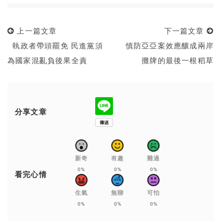
上一篇文章
下一篇文章
執政者帶頭罷免 民進黨須
慎防亞亞案效應釀成兩岸
為國家混亂負後果全責
攤牌的最後一根稻草
分享文章
新奇
有趣
難過
0%
0%
0%
看完心情
生氣
無聊
可怕
0%
0%
0%