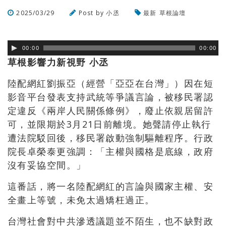
2025/03/29
Post by
小丞
最新
草根論壇
瀏覽數
206
次
00:00
00:00
草根影響力新視野 小丞
陸配網紅劉振亞（經營「亞亞在台灣」）因在短
影音平台發表支持武統等爭議言論，被移民署認
定違反《兩岸人民關係條例》，廢止依親居留許
可，並限期於3月21日前離境。她聲請停止執行
遭法院駁回後，移民署啟動強制驅離程序。行政
院長卓榮泰更強調：「主權與國格是底線，政府
沒有妥協空間。」
這番話，將一名陸配網紅的言論與國家主權、安
全畫上等號，未免太過矯枉過正。
台灣社會對中共滲透議題並不陌生，也不缺對政