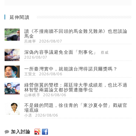
延伸閱讀
讀《不撞南牆不回頭的馬金難兄難弟》也想談論
馬金
呂維寧
2026/08/07
深偽內容爭議避免全面「刑事化」
蔡威
2026/08/07
一所臺灣實中，就能讓台灣得諾貝爾獎嗎？
王賢文
2026/08/06
綠營側翼的雙標：羅廷瑋大學成績差，也比不過
林智堅兩篇論文都抄襲遭撤學位
山林棋手
2026/08/06
不是錢的問題，徐佳青的「東沙夏令營」戳破官
場底線
小丞
2026/08/06
加入討論