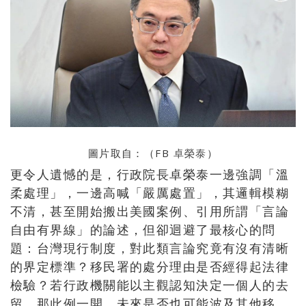
圖片取自：（FB
卓榮泰
）
更令人遺憾的是，行政院長卓榮泰一邊強調「溫
柔處理」，一邊高喊「嚴厲處置」，其邏輯模糊
不清，甚至開始搬出美國案例、引用所謂「言論
自由有界線」的論述，但卻迴避了最核心的問
題：台灣現行制度，對此類言論究竟有沒有清晰
的界定標準？移民署的處分理由是否經得起法律
檢驗？若行政機關能以主觀認知決定一個人的去
留，那此例一開，未來是否也可能波及其他移