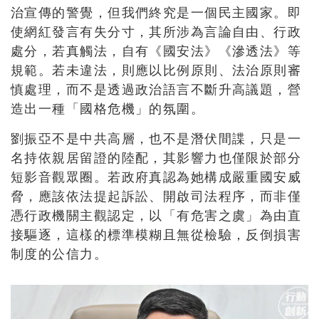
治宣傳的警覺，但我們終究是一個民主國家。即
使網紅發言有失分寸，其所涉為言論自由、行政
處分，若真觸法，自有《國安法》《滲透法》等
規範。若未違法，則應以比例原則、法治原則審
慎處理，而不是透過政治語言不斷升高議題，營
造出一種「國格危機」的氛圍。
劉振亞不是中共高層，也不是潛伏間諜，只是一
名持依親居留證的陸配，其影響力也僅限於部分
短影音觀眾圈。若政府真認為她構成嚴重國安威
脅，應該依法提起訴訟、開啟司法程序，而非僅
憑行政機關主觀認定，以「有危害之虞」為由直
接驅逐，這樣的標準模糊且無從檢驗，反倒損害
制度的公信力。