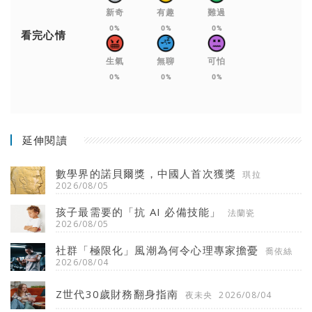
新奇
有趣
難過
0%
0%
0%
看完心情
生氣
無聊
可怕
0%
0%
0%
延伸閱讀
數學界的諾貝爾獎，中國人首次獲獎
琪拉
2026/08/05
孩子最需要的「抗 AI 必備技能」
法蘭瓷
2026/08/05
社群「極限化」風潮為何令心理專家擔憂
喬依絲
2026/08/04
Z世代30歲財務翻身指南
夜未央
2026/08/04