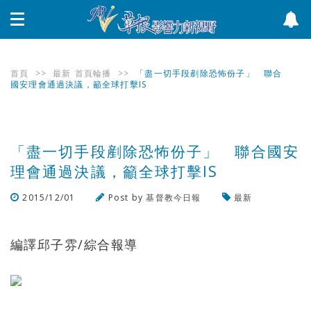
首頁
>>
最新
首頁輪播
>>
「盡一切手段剷除恐怖份子」 聯合
國安理會通過決議，籲全球打擊IS
「盡一切手段剷除恐怖份子」 聯合國安
理會通過決議，籲全球打擊IS
2015/12/01
Post by
基督教今日報
最新
瀏覽數
1,556
次
編譯邱子雰/綜合報導