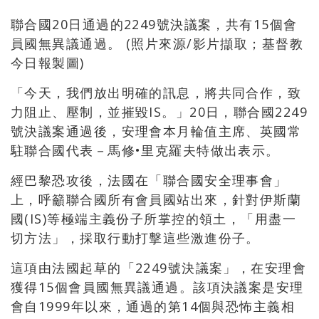
聯合國20日通過的2249號決議案，共有15個會
員國無異議通過。 (照片來源/影片擷取；基督教
今日報製圖)
「今天，我們放出明確的訊息，將共同合作，致
力阻止、壓制，並摧毀IS。」20日，聯合國2249
號決議案通過後，安理會本月輪值主席、英國常
駐聯合國代表－馬修•里克羅夫特做出表示。
經巴黎恐攻後，法國在「聯合國安全理事會」
上，呼籲聯合國所有會員國站出來，針對伊斯蘭
國(IS)等極端主義份子所掌控的領土，「用盡一
切方法」，採取行動打擊這些激進份子。
這項由法國起草的「2249號決議案」，在安理會
獲得15個會員國無異議通過。該項決議案是安理
會自1999年以來，通過的第14個與恐怖主義相