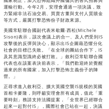
國家制止，加入恐怖組織外國傭兵的各式招募與
運輸行動。今年2月，安理會通過一項決議，致
力緊縮非法石油交易、買賣古董與支付人質贖金
等方式，嚴厲打擊恐怖份子財政來源。
美國常駐聯合國副代表米歇爾‧西松(Michele
Sison)表示，該次會議上的合一、及人們受到IS
攻擊後的反彈與決心，顯示出IS企圖藉恐懼分化
社會的目標已失敗。「在全球的團結合作下，IS
及其意識型識終必被打敗。」敘利亞常駐聯合國
代表也在該案表決前表示，「我們歡迎終於覺醒
過來的所有國家，加入打擊恐怖主義份子的陣
營。」
正尋求進入敘利亞、擴大英國空襲IS規模的英國
首相卡麥隆，則呼籲安理會所有成員，值此「重
要時刻」務請支持法國提案，「全世界已經聯合
起來一起對付IS」，國際社會已站在一起，決議