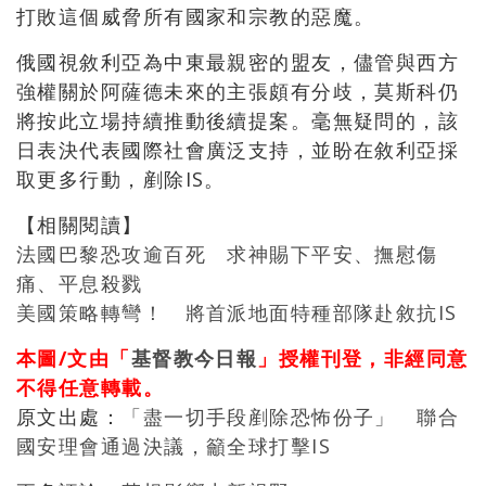
打敗這個威脅所有國家和宗教的惡魔。
俄國視敘利亞為中東最親密的盟友，儘管與西方
強權關於阿薩德未來的主張頗有分歧，莫斯科仍
將按此立場持續推動後續提案。毫無疑問的，該
日表決代表國際社會廣泛支持，並盼在敘利亞採
取更多行動，剷除IS。
【相關閱讀】
法國巴黎恐攻逾百死 求神賜下平安、撫慰傷
痛、平息殺戮
美國策略轉彎！ 將首派地面特種部隊赴敘抗IS
本圖/文由「
基督教今日報
」授權刊登，非經同意
不得任意轉載。
原文出處：
「盡一切手段剷除恐怖份子」 聯合
國安理會通過決議，籲全球打擊IS