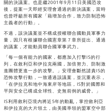
關的決議案。也是繼2001年9月11日美國恐攻
後，提案一天即經安理會通過的新決議案，當時
也曾呼籲所有國家「藉增加合作，致力防制恐怖
主義者的行動」。
不過，該決議案並不構成授權聯合國動員軍事力
量，因只有根據聯合國憲章第７章所提出、通過
的議案，才能動員聯合國軍事武力。
「每一個有能力的國家，都應加入打擊IS的行
列，在敘利亞和伊拉克兩國，加倍努力、防制激
進團體更進一步的攻擊。」安理會斷然譴責IS的
恐怖攻擊行動，一致通過該議案，並沉重表示，
「在伊拉克和地中海東岸等地區，IS對於國際和
平與安全已構成全球性、史無前例的威脅。」
IS利用敘利亞境內將近5年的動亂，掌控敘利亞
和伊拉克的大片領土，由美國率領的盟軍空中部