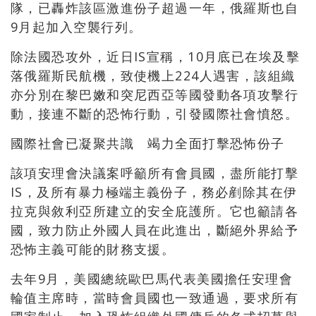
隊，已轟炸該區激進份子超過一年，俄羅斯也自
9月起加入空襲行列。
除法國恐攻外，近日IS宣稱，10月底已在埃及擊
落俄羅斯民航機，致使機上224人遇害，該組織
亦分別在黎巴嫩和突尼西亞等國發動各項攻擊行
動，接連不斷的恐怖行動，引發國際社會憤怒。
國際社會已凝聚共識 竭力全面打擊恐怖份子
該項安理會決議案呼籲所有會員國，盡所能打擊
IS，及所有暴力極端主義份子，務必剷除其在伊
拉克與敘利亞所建立的安全庇護所。它也籲請各
國，致力防止外國人員在此進出，斷絕外界給予
恐怖主義可能的財務支援。
去年9月，美國總統歐巴馬代表美國擔任安理會
輪值主席時，當時會員國也一致通過，要求所有