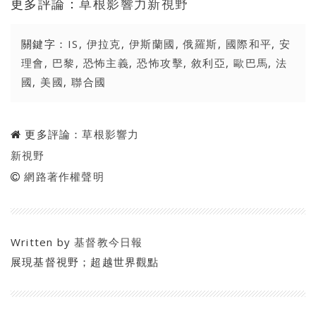
更多評論：
草根影響力新視野
關鍵字：
IS
,
伊拉克
,
伊斯蘭國
,
俄羅斯
,
國際和平
,
安
理會
,
巴黎
,
恐怖主義
,
恐怖攻擊
,
敘利亞
,
歐巴馬
,
法
國
,
美國
,
聯合國
更多評論：
草根影響力
新視野
網路著作權聲明
Written by
基督教今日報
展現基督視野；超越世界觀點