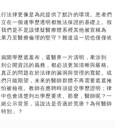
現行法律更像是為此提供了默許的環境。患者們
建立在一個連學歷透明都無法保證的基礎上。假
麼我們是不是該懷疑醫療體系裡其他被宣稱為
成果乃至醫療倫理的堅守？難道這一切也僅僅依
該揭開學歷遮羞布，還醫界一片清明，牽涉到
準到公開資訊的義務，都必須更加清晰與嚴格。
後真正的問題在於法律的漏洞與管理的寬鬆。或
我們只能期望，未來的醫師群體不再需要遮遮掩
害怕被檢視。教師在應聘時須提交學歷證明；律
告中也會清楚列出學歷要求。那麼，醫師呢？一
拒絕公示背景，這說法是否過於荒唐？為何醫師
「特別」？