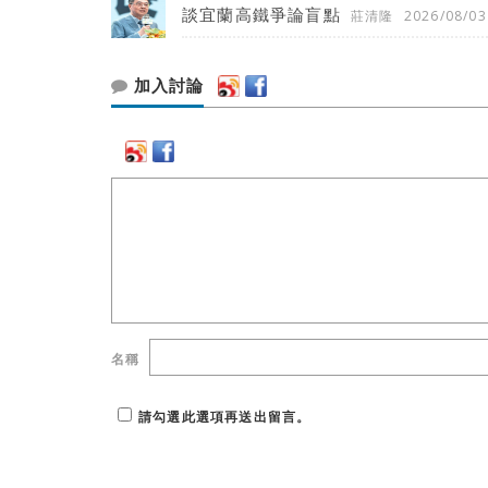
談宜蘭高鐵爭論盲點
莊清隆
2026/08/03
加入討論
名稱
請勾選此選項再送出留言。