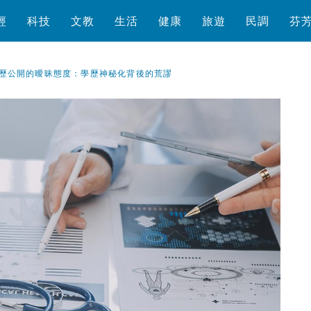
經
科技
文教
生活
健康
旅遊
民調
芬
歷公開的曖昧態度：學歷神秘化背後的荒謬