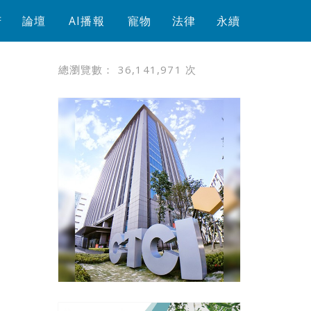
芳
論壇
AI播報
寵物
法律
永續
總瀏覽數：
36,141,971
次