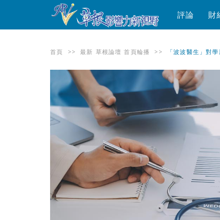
評論
財
首頁
>>
最新
草根論壇
首頁輪播
>>
「波波醫生」對學