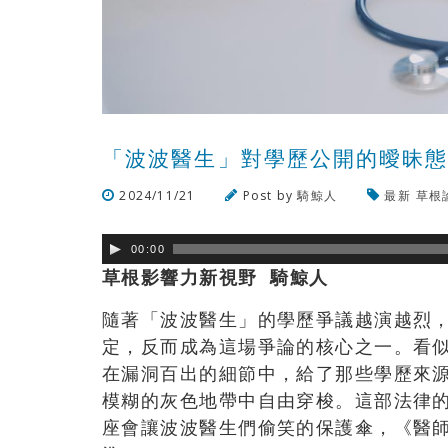
「波波醫生」對學歷公開的曖昧
2024/11/21
Post by
騎鯨人
最新
草根
00:00
草根影響力新視野 騎鯨人
隨著「波波醫生」的學歷爭議越演越烈
定，反而成為這場爭論的核心之一。看
在漏洞百出的細節中，給了那些學歷來
模糊的灰色地帶中自由穿梭。這部法律
座會讓波波醫生們偷笑的保護傘，《醫