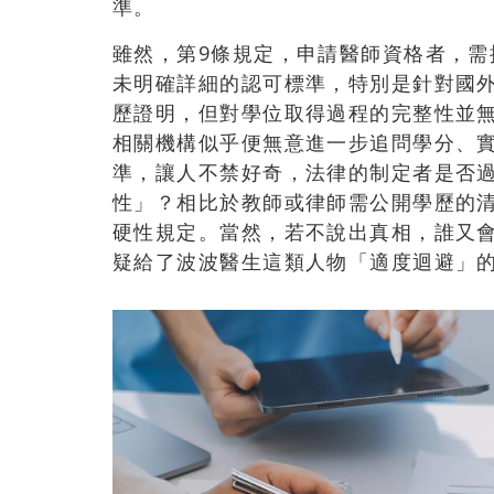
準。
雖然，第9條規定，申請醫師資格者，
未明確詳細的認可標準，特別是針對國
歷證明，但對學位取得過程的完整性並
相關機構似乎便無意進一步追問學分、
準，讓人不禁好奇，法律的制定者是否
性」？相比於教師或律師需公開學歷的
硬性規定。當然，若不說出真相，誰又
疑給了波波醫生這類人物「適度迴避」