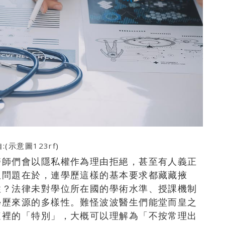
:(示意圖
123rf
)
醫師們會以隱私權作為理由拒絕，甚至有人義正
但問題在於，連學歷這樣的基本要求都藏藏掖
性？法律未對學位所在國的學術水準、授課機制
學歷來源的多樣性。難怪波波醫生們能堂而皇之
這裡的「特別」，大概可以理解為「不按常理出