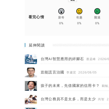
看完心情
新奇
有趣
難過
0%
0%
0%
延伸閱讀
台灣AI智慧應用的絆腳石
蔡孟峰
2026/
豈能謊言治國
李建宏
2026/08/05
孩子的未來，先借國家的信用卡？
騎鯨
台灣公務員不是太多，而是太少
尚智
2