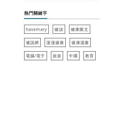
熱門關鍵字
havemary
健談
健康圖文
健談網
漫漫健康
健康漫畫
電腦/電子
旅遊
中國
教育