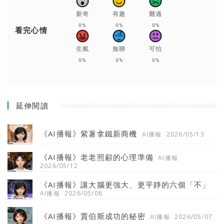
新奇
有趣
難過
0%
0%
0%
看完心情
生氣
無聊
可怕
0%
0%
0%
延伸閱讀
《AI播報》紫薯拿鐵新商機
AI播報
2026/05/13
《AI播報》老老照顧的心理準備
AI播報
2026/05/12
《AI播報》讓大腦更強大、更平靜的六個「不」
AI播報
2026/05/08
《AI播報》賈伯斯成功的秘密
AI播報
2026/05/07