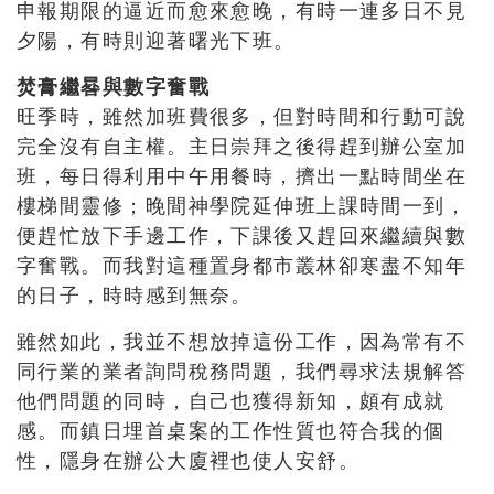
申報期限的逼近而愈來愈晚，有時一連多日不見
夕陽，有時則迎著曙光下班。
焚膏繼晷與數字奮戰
旺季時，雖然加班費很多，但對時間和行動可說
完全沒有自主權。主日崇拜之後得趕到辦公室加
班，每日得利用中午用餐時，擠出一點時間坐在
樓梯間靈修；晚間神學院延伸班上課時間一到，
便趕忙放下手邊工作，下課後又趕回來繼續與數
字奮戰。而我對這種置身都市叢林卻寒盡不知年
的日子，時時感到無奈。
雖然如此，我並不想放掉這份工作，因為常有不
同行業的業者詢問稅務問題，我們尋求法規解答
他們問題的同時，自己也獲得新知，頗有成就
感。而鎮日埋首桌案的工作性質也符合我的個
性，隱身在辦公大廈裡也使人安舒。