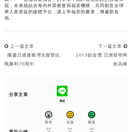
屆，未來能結合海內外眾教會與福音機構，共同創造全球
華人基督徒的媒體平台，讓上帝福音的馨香，傳遍那各
地。
上一篇文章
下一篇文章
國慶日適逢臺灣光復暨抗
2015鉑金獎 亞洲發明再
戰勝利70周年
創高峰
分享文章
新奇
有趣
難過
0%
0%
0%
看完心情