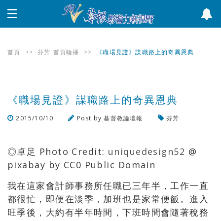
首頁
>>
芬芳
首頁輪播
>>
《職場見證》謀職路上的奇異恩典
《職場見證》謀職路上的奇異恩典
2015/10/10
Post by
基督教論壇報
芬芳
瀏覽數
1,477
次
◎卓足 Photo Credit:
uniquedesign52
@
pixabay by CC0 Public Domain
我在這家會計師事務所任職已三年半，工作一直
都很忙，即便在淡季，加班也是家常便飯。進入
旺季後，大約有半年時間，下班時間會隨著稅務