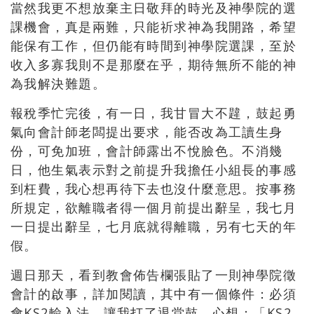
當然我更不想放棄主日敬拜的時光及神學院的選
課機會，真是兩難，只能祈求神為我開路，希望
能保有工作，但仍能有時間到神學院選課，至於
收入多寡我則不是那麼在乎，期待無所不能的神
為我解決難題。
報稅季忙完後，有一日，我甘冒大不韙，鼓起勇
氣向會計師老闆提出要求，能否改為工讀生身
份，可免加班，會計師露出不悅臉色。不消幾
日，他生氣表示對之前提升我擔任小組長的事感
到枉費，我心想再待下去也沒什麼意思。按事務
所規定，欲離職者得一個月前提出辭呈，我七月
一日提出辭呈，七月底就得離職，另有七天的年
假。
週日那天，看到教會佈告欄張貼了一則神學院徵
會計的啟事，詳加閱讀，其中有一個條件：必須
會KS2輸入法，讓我打了退堂鼓，心想：「KS2