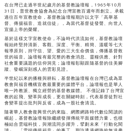
在台灣已走過半世紀歲月的基督教論壇報，1965年10月
31日，普世教會協會為紀念台灣宣教百週年而創立。承載
過往百年宣教使命，基督教論壇報期許以文字「高舉基
督、傳揚福音、造就信徒」，為當代基督徒發聲、向世人
宣揚上帝的榮耀。
基於這樣文字宣教使命，不論時代洪流如何，基督教論壇
報始終堅持清新、客觀、深度、平衡、精簡、溫暖等七大
報導原則，持守信、望、愛的三大生命價值，傳播基督救
世的福音。論壇報有最完整的教會消息、靈糧供應、針對
社會重要議題的信仰洞見；論壇報彰顯跟隨基督的佳美腳
蹤、發崛深刻感人的雲彩見證。
半世紀以來的播種與耕耘，基督教論壇報在台灣已成為眾
教會與福音機構宣教最重要的媒體平台，論壇報也是華人
唯一跨教派、獨立經營的基督教媒體。 不僅記錄了台灣宣
教的起飛、變革與成長，更在關鍵時刻，代表基督徒對社
會變革提出批判與反省，成為一股社會清流。
隨著華人教會復興世代的來臨、網際網路時代數位閱讀的
崛起，基督教論壇報除繼續發揮傳統平面媒體力量，也積
極結合雲端科技，與潮流同步躍升，擘劃未來「行動化閱
讀」、「雲端傳揚福音」的事工，期許透過網路的無遠弗