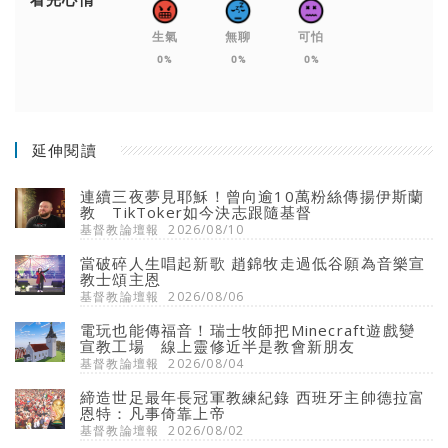
生氣
無聊
可怕
0%
0%
0%
延伸閱讀
連續三夜夢見耶穌！曾向逾10萬粉絲傳揚伊斯蘭
教 TikToker如今決志跟隨基督
基督教論壇報
2026/08/10
當破碎人生唱起新歌 趙錦牧走過低谷願為音樂宣
教士頌主恩
基督教論壇報
2026/08/06
電玩也能傳福音！瑞士牧師把Minecraft遊戲變
宣教工場 線上靈修近半是教會新朋友
基督教論壇報
2026/08/04
締造世足最年長冠軍教練紀錄 西班牙主帥德拉富
恩特：凡事倚靠上帝
基督教論壇報
2026/08/02