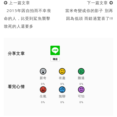
上一篇文章
下一篇文章
2015年因自拍而不幸喪
當米奇變成你的影子 別再
命的人，比受到鯊魚襲擊
因為低頭 而錯過驚喜了!!!
致死的人還要多
分享文章
新奇
有趣
難過
0%
0%
0%
看完心情
生氣
無聊
可怕
0%
0%
0%