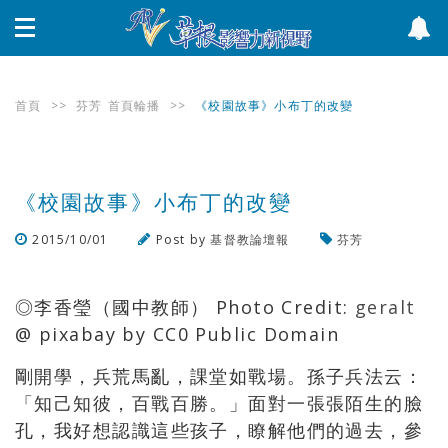
首頁
>>
芬芳
首頁輪播
>>
《校園故事》小布丁的改變
《校園故事》小布丁的改變
2015/10/01
Post by
基督教論壇報
芬芳
瀏覽數
1,077
次
◎李香瑩（國中教師） Photo Credit:
geralt
@ pixabay by CC0 Public Domain
剛開學，兵荒馬亂，課堂如戰場。孫子兵法云：
「知己知彼，百戰百勝。」面對一張張陌生的臉
孔，我好想認識這些孩子，瞭解他們的過去，參