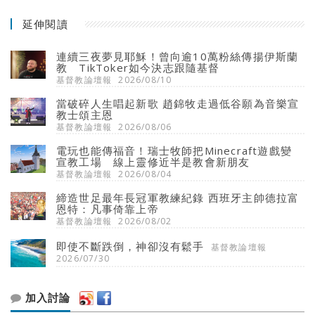
延伸閱讀
連續三夜夢見耶穌！曾向逾10萬粉絲傳揚伊斯蘭
教 TikToker如今決志跟隨基督
基督教論壇報
2026/08/10
當破碎人生唱起新歌 趙錦牧走過低谷願為音樂宣
教士頌主恩
基督教論壇報
2026/08/06
電玩也能傳福音！瑞士牧師把Minecraft遊戲變
宣教工場 線上靈修近半是教會新朋友
基督教論壇報
2026/08/04
締造世足最年長冠軍教練紀錄 西班牙主帥德拉富
恩特：凡事倚靠上帝
基督教論壇報
2026/08/02
即使不斷跌倒，神卻沒有鬆手
基督教論壇報
2026/07/30
加入討論