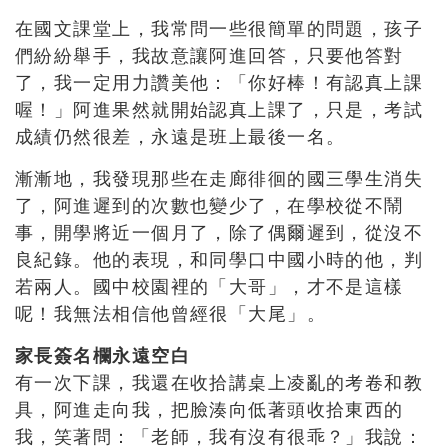
在國文課堂上，我常問一些很簡單的問題，孩子
們紛紛舉手，我故意讓阿進回答，只要他答對
了，我一定用力讚美他：「你好棒！有認真上課
喔！」阿進果然就開始認真上課了，只是，考試
成績仍然很差，永遠是班上最後一名。
漸漸地，我發現那些在走廊徘徊的國三學生消失
了，阿進遲到的次數也變少了，在學校從不鬧
事，開學將近一個月了，除了偶爾遲到，從沒不
良紀錄。他的表現，和同學口中國小時的他，判
若兩人。國中校園裡的「大哥」，才不是這樣
呢！我無法相信他曾經很「大尾」。
家長簽名欄永遠空白
有一次下課，我還在收拾講桌上凌亂的考卷和教
具，阿進走向我，把臉湊向低著頭收拾東西的
我，笑著問：「老師，我有沒有很乖？」我說：