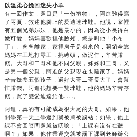
以溫柔心挽回迷失小羊
有一回作文，題目是「一份禮物」，阿進難得寫
了兩頁，敘述他腳上的愛迪達球鞋。他說，家裡
有五個兄弟姊妹，他是最小的，因為從小長得白
嫩可愛，媽媽喜歡捏他臉頰，總是叫他「小布
丁」。爸爸離家，家裡房子是租來的，開銷全靠
媽媽在工地打零工，挑磚頭，做泥作，辛苦賺
錢。大哥和二哥和他不同父親，姊姊和三哥，又
是另一個父親，阿進的父親現在也離家了。媽媽
辛苦撫養五個孩子，還好大哥二哥長大了，會幫
忙賺錢。阿進很想要一雙球鞋，他的媽媽辛苦存
錢，買了雙愛迪達給他……。
阿進，真的有可能成為很大尾的大哥。如果，他
開學第一天上學遲到就被罵被罰站；如果，他上
課不會回答問題就被叨唸：「上課有沒有在聽
啊？」如果，他作業遲交就被罰下課到老師辦公