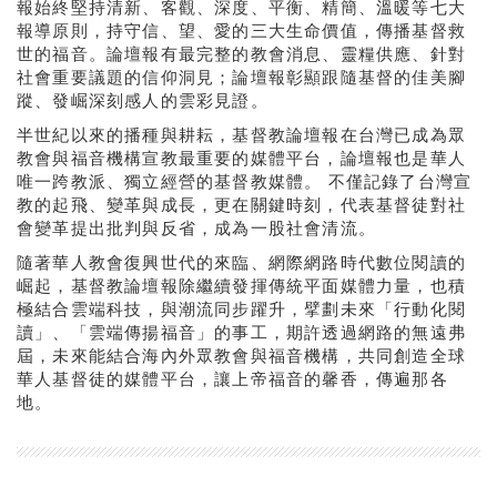
報始終堅持清新、客觀、深度、平衡、精簡、溫暖等七大
報導原則，持守信、望、愛的三大生命價值，傳播基督救
世的福音。論壇報有最完整的教會消息、靈糧供應、針對
社會重要議題的信仰洞見；論壇報彰顯跟隨基督的佳美腳
蹤、發崛深刻感人的雲彩見證。
半世紀以來的播種與耕耘，基督教論壇報在台灣已成為眾
教會與福音機構宣教最重要的媒體平台，論壇報也是華人
唯一跨教派、獨立經營的基督教媒體。 不僅記錄了台灣宣
教的起飛、變革與成長，更在關鍵時刻，代表基督徒對社
會變革提出批判與反省，成為一股社會清流。
隨著華人教會復興世代的來臨、網際網路時代數位閱讀的
崛起，基督教論壇報除繼續發揮傳統平面媒體力量，也積
極結合雲端科技，與潮流同步躍升，擘劃未來「行動化閱
讀」、「雲端傳揚福音」的事工，期許透過網路的無遠弗
屆，未來能結合海內外眾教會與福音機構，共同創造全球
華人基督徒的媒體平台，讓上帝福音的馨香，傳遍那各
地。