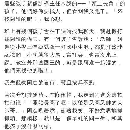
這些孩子就像訓導主任常說的──「頭上長角」的
孩子。他們好像要找人，但看到我又跑了。「來
找阿進的吧！」我心想。
班上有幾個孩子會在下課時找我聊天，我趁機打
聽阿進的過去。有一個孩子告訴我：「老師，阿
進從小學三年級就跟一群國中生混，都是打籃球
認識的，小學就很大尾，常打架，也常沒來上
課。教室外那些國三的，就是跟阿進一起混的，
他們來找他的啦！」
我先觀察阿進的言行，暫且按兵不動。
某次升旗排隊時，在隊伍裡，我走到阿進旁邊拍
拍他說：「開始長高了喔！以後是又高又帥的大
帥哥。」阿進咧著嘴，衝著我笑，不好意思地抓
抓頭。那模樣，就只是一個單純的國中生，和其
他孩子沒什麼兩樣。