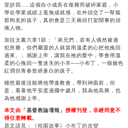
室抄寫……這個自小成長在複雜而破碎家庭，小
學在學業成績上毫無成就感，在外頭交了一幫狐
群狗友的孩子，真的會是三天兩頭打架鬧事的頭
痛人物。
加拉太書六章1節：「弟兄們，若有人偶然被過
犯所勝，你們屬靈的人就當用溫柔的心把他挽回
過來。」感謝上帝，讓我在祂的愛中，學會用溫
柔的心挽回一隻迷失的小羊──小布丁，一個臉色
紅潤但青春曾經蒼白的孩子。
雖然最後沒能將他帶進教會，帶到神面前，但
是，看著他平安度過國中歲月，我為他高興，也
為他感謝上帝。
本文由「
基督教論壇報
」授權刊登，非經同意不
得任意轉載。
原文請見：
《校園故事》小布丁的改變