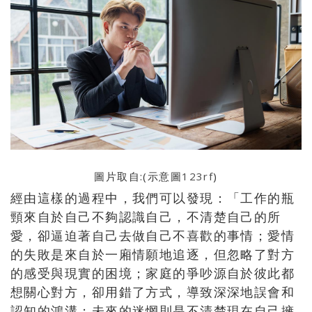
圖片取自:(示意圖
123rf
)
經由這樣的過程中，我們可以發現：「
工作的瓶
頸來自於自己不夠認識自己，不清楚自己的所
愛，
卻逼迫著自己去做自己不喜歡的事情；
愛情
的失敗是來自於一廂情願地追逐，
但忽略了對方
的感受與現實的困境；
家庭的爭吵源自於彼此都
想關心對方，卻用錯了方式，
導致深深地誤會和
認知的鴻溝；
未來的迷惘則是不清楚現在自己擁