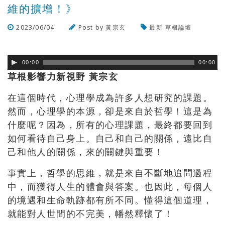
維的擴增！》
2023/06/04
Post by
黃宗玄
最新
草根論壇
瀏覽數
307
次
00:00
00:00
草根影響力新視野 黃宗玄
在這個時代，心理學成為許多人想研究的課題。
然而，
心理學的本源，卻是來自於哲學！這是為
什麼呢？因為，
所有的心理課題，最終都要回到
如何看待自己身上。
自己和自己的關係，遠比自
己和他人的關係，來的關鍵與重要！
事實上，哲學的思維，就是來自不斷地追問過程
中，
而獲得人生的體會與答案。也因此，
每個人
的境遇和生命軌跡都有所不同。懂得這個道理，
就能對人世間的不完美，幡然釋懷了！