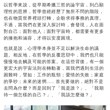
以哲學來說，從早期希臘三哲的論宇宙，到凸顯
理性的思辨，
哲學曾經經歷了無所不問的階段，
也在物質世界裡頭打轉，
企盼求得事務的真理。
不過，當我們在更深入探討時，會發現，
人在面
對自己；面對他人；面對宇宙時，
都需要有更多
的擁抱和涵容，才得以安度困境。
也就是說，心理學本身並不足以解決生命的議
題。相反地，
在哲學的反覆思辯中，我們也只能
慢慢地去觸及可能的答案。
在這些背後，有一個
更宏大的宇宙法則在轉動著，
當我們遇到生活的
困難時，譬如：工作的瓶頸；愛情的失敗；
家庭
的爭吵；未來的迷惘…… 首先要做的，絕對不是
去問為什麼？
而是回到了「我是誰？」、「我期
待一個怎樣的自己？」、「
我該怎麼做？」