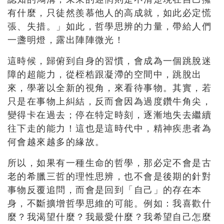
有什麼，
只徒然羨慕他人的高成就，如此必定慌
張、失措。」如此，
哲學思辨的力量，帶給人們
一盞明燈，露出陣陣微光！
這時候，歸俯到自身的習慣，會成為一個跳脫迷
障的超能力，
從桎梏跟凝滯的空間中，跳脫出
來，學著以全新的視角，
來看待事物。其實，若
只是在事物上糾結，
反而會因為過度鑽牛角尖，
變得卡在過去；停在特定時刻，
逐漸地失去繼續
往下走的能力！這也是這時代中，
精神疾患者為
何會越來越多的緣故。
所以，如果有一種生命的哲學，
那必定不會是古
老的希臘三哲的理性思辨，
也不會是後期的針對
事物反覆追問，而會是回到「自己」
的存在本
身，不斷擴增哲學思維的可能。例如：我喜歡什
麼？
我渴望什麼？我最愛什麼？我希望自己怎麼