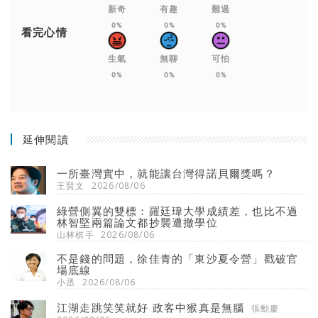
新奇
有趣
難過
0%
0%
0%
看完心情
生氣
無聊
可怕
0%
0%
0%
延伸閱讀
一所臺灣實中，就能讓台灣得諾貝爾獎嗎？
王賢文
2026/08/06
綠營側翼的雙標：羅廷瑋大學成績差，也比不過
林智堅兩篇論文都抄襲遭撤學位
山林棋手
2026/08/06
不是錢的問題，徐佳青的「東沙夏令營」戳破官
場底線
小丞
2026/08/06
江湖走跳笑笑就好 政客中猴真是無腦
張勳慶