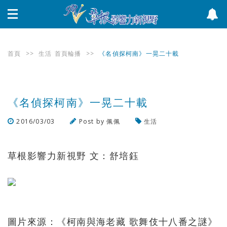
首頁
>>
生活
首頁輪播
>>
《名偵探柯南》一晃二十載
《名偵探柯南》一晃二十載
2016/03/03
Post by
佩佩
生活
瀏覽數
1,810
次
草根影響力新視野 文：舒培鈺
圖片來源：《柯南與海老藏 歌舞伎十八番之謎》