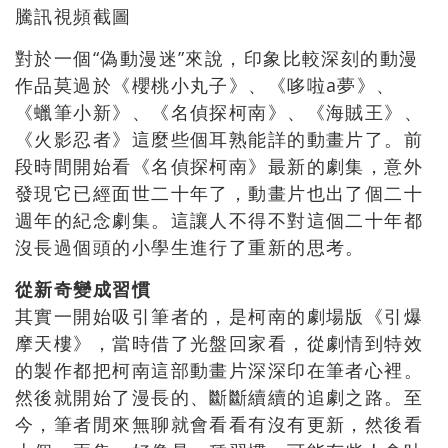
騰訊視頻截圖
對於一個“偽動漫迷”來說，印象比較深刻的動漫
作品莫過於《櫻桃小丸子》、《哆啦a夢》、
《蠟筆小新》、《名偵探柯南》、《海賊王》、
《火影忍者》這麼些個耳熟能詳的動畫片了。前
段時間開始看《名偵探柯南》最新的劇集，意外
發現它已經面世二十年了，動畫片也出了個二十
週年的紀念劇集。這讓人不得不對這個二十年都
沒長過個頭的小學生進行了重新的思考。
從新奇變成習慣
其實一開始吸引筆者的，是柯南的劇場版《引爆
摩天樓》，當時借了光盤回家看，從劇情到特效
的製作都把柯南這部動畫片深深印在筆者心裡。
然後就開始了漫長的、斷斷續續的追劇之路。至
今，筆者閒來無聊就會看看有沒有更新，然後看