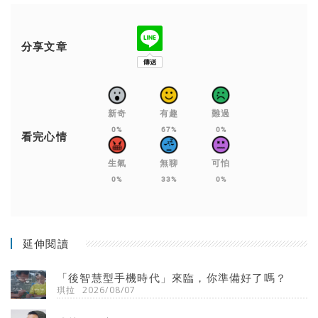
分享文章
新奇
有趣
難過
0%
67%
0%
看完心情
生氣
無聊
可怕
0%
33%
0%
延伸閱讀
「後智慧型手機時代」來臨，你準備好了嗎？
琪拉
2026/08/07