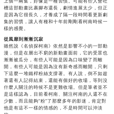
上個一兩集，好像是一種習慣。可能有些人會吐
槽這部動畫比裹腳布還長，劇情進展太少，但正
是因為它很長久，才養成了隔一段時間看更新劇
集的習慣，讓人有種和十年前剛剛看柯南時候一
樣的感覺。
從風靡到漸漸沉寂
雖然說《名偵探柯南》依然是影響不小的一部動
漫，但是在層出不窮的新動畫面前，它的受眾也
漸漸被瓜分，有些人可能是因為口味變了而離
開，有些人可能是因為沒有新奇感而離開，只剩
下這麼一堆鐵桿粉絲支撐著。有人說，倒不如趁
著還有人記得結束，還能有個好的收場，等到沒
什麼人關注的時候不是更難收場。但是筆者並不
是這樣認為，目前看柯南、關注柯南的人還不在
少數，而且能夠“粉”了那麼多年的影迷，肯定對
他是有這不一樣的情感的，不是時間可以沖淡