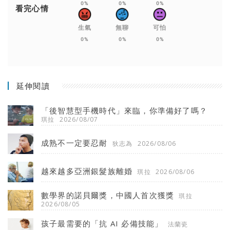
0%
0%
0%
看完心情
生氣
無聊
可怕
0%
0%
0%
延伸閱讀
「後智慧型手機時代」來臨，你準備好了嗎？
琪拉
2026/08/07
成熟不一定要忍耐
狄志為
2026/08/06
越來越多亞洲銀髮族離婚
琪拉
2026/08/06
數學界的諾貝爾獎，中國人首次獲獎
琪拉
2026/08/05
孩子最需要的「抗 AI 必備技能」
法蘭瓷