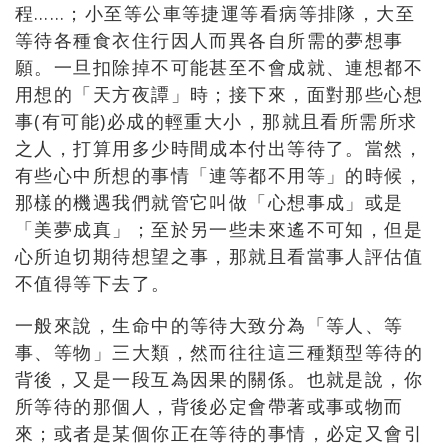
程……；小至等公車等捷運等看病等排隊，大至
等待各種食衣住行因人而異各自所需的夢想事
願。一旦扣除掉不可能甚至不會成就、連想都不
用想的「天方夜譚」時；接下來，面對那些心想
事(有可能)必成的輕重大小，那就且看所需所求
之人，打算用多少時間成本付出等待了。當然，
有些心中所想的事情「連等都不用等」的時候，
那樣的機遇我們就管它叫做「心想事成」或是
「美夢成真」；至於另一些未來遙不可知，但是
心所迫切期待想望之事，那就且看當事人評估值
不值得等下去了。
一般來說，生命中的等待大致分為「等人、等
事、等物」三大類，然而往往這三種類型等待的
背後，又是一段互為因果的關係。也就是說，你
所等待的那個人，背後必定會帶著或事或物而
來；或者是某個你正在等待的事情，必定又會引