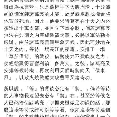
聯姻為抗曹營。只是孫權手下大將周瑜，十分嫉
妒劉備軍師諸葛亮的才能，於是處處想找機會將
他置於死地。因此，他要求諸葛亮在十天之內必
須造出十萬支箭，並且立下軍令狀，倘若諸葛亮
無法在如期之內完成造箭之事，必將以軍法勒令
嚴辦。由於諸葛亮善觀星象天候，因此巧妙地在
十天之內，等待一場長江的夜霧，安排了一場
「草船借箭」的戰役，借勢使力不費吹灰之力，
便輕鬆贏得曹營利箭十多萬支。之後，諸葛亮又
安排等候時機，再次利用天候時勢向天「借東
風」，以致火燒戰船大破曹軍又建奇功。
所以說，「等」的背後必定有「勢」，倘若等待
的人事物長遠望去必有「勢」在，甚至於等候之
人已然恰似諸葛亮，掌握先機做足功課的話，那
麼這場等待或許可以等等看。假如這場等待連個
「勢」的半點蛛絲馬跡都沒有，偏偏當事人一心