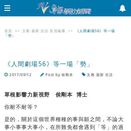
首頁
>>
文教
最新
生活
首頁輪播
>>
《人間劇場56》等一場
「勢」
《人間劇場56》等一場「勢」
2017/09/12
Post by
侯剛本
文教
最新
生活
瀏覽數
845
次
草根影響力新視野 侯剛本 博士
你耐不耐等？
是的，關於這個世界種種的事與願之間，不論大
事小事事大事小，在所難免都會遇到「等」的過