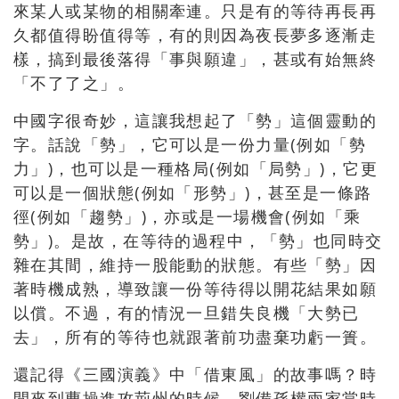
來某人或某物的相關牽連。只是有的等待再長再
久都值得盼值得等，有的則因為夜長夢多逐漸走
樣，搞到最後落得「事與願違」，甚或有始無終
「不了了之」。
中國字很奇妙，這讓我想起了「勢」這個靈動的
字。話說「勢」，它可以是一份力量(例如「勢
力」)，也可以是一種格局(例如「局勢」)，它更
可以是一個狀態(例如「形勢」)，甚至是一條路
徑(例如「趨勢」)，亦或是一場機會(例如「乘
勢」)。是故，在等待的過程中，「勢」也同時交
雜在其間，維持一股能動的狀態。有些「勢」因
著時機成熟，導致讓一份等待得以開花結果如願
以償。不過，有的情況一旦錯失良機「大勢已
去」，所有的等待也就跟著前功盡棄功虧一簣。
還記得《三國演義》中「借東風」的故事嗎？時
間來到曹操進攻荊州的時候，劉備孫權兩家當時