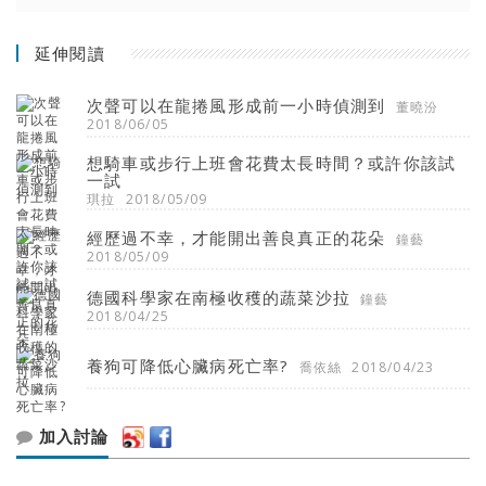
延伸閱讀
次聲可以在龍捲風形成前一小時偵測到
董曉汾
2018/06/05
想騎車或步行上班會花費太長時間？或許你該試
一試
琪拉
2018/05/09
經歷過不幸，才能開出善良真正的花朵
鐘藝
2018/05/09
德國科學家在南極收穫的蔬菜沙拉
鐘藝
2018/04/25
養狗可降低心臟病死亡率?
喬依絲
2018/04/23
加入討論