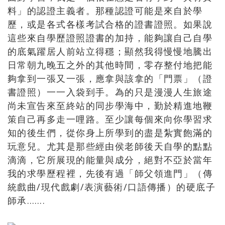
料」的認證主義者。那種認證可能是來自於學
歷，或是各式各樣考試合格的證書證照。如果說
這些來自學歷證照證書的加持，能夠讓自己自學
的底氣躍居人前站立得穩；顯然我得慢慢地騰出
日常朝九晚五之外的其他時間，零存整付地把能
夠拿到一張又一張，應拿與該拿的「門票」（證
書證照）一一入袋到手。為的只是漫漫人生旅途
尚未宣告來至終站的同步學海中，勤於精進地鞭
策自己再多走一哩路。至少讓每個來向你學習求
知的後生們，從你身上所學到的盡是紮實飽滿的
玩意兒。尤其是那些經由侯老師後天自學的點點
滴滴，它所展現的能量與成分，絕對不亞於當年
我的求學歷程裡，先後有過「師父領進門」（傳
統戲曲/現代戲劇/表演藝術/口語傳播）的硬底子
師承…….