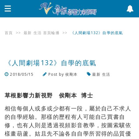
首頁
>>
最新
生活
首頁輪播
>>
《人間劇場132》自學的底氣
《人間劇場132》自學的底氣
2018/05/15
Post by
侯剛本
最新
生活
瀏覽數
1,289
次
草根影響力新視野 侯剛本 博士
相信每個人或多或少都有一段，屬於自己不求人
的自學經驗。那樣的歷程有人可能自己買書自
修，也有人則是透過視頻影音教學，按圖索驥依
樣畫葫蘆。姑且先不論各自自學所習得的品質優