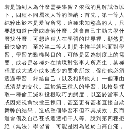
若是論到人為什麼需要學習？依我的見解試做以
下，四種不同層次人等的歸納：首先，第一等人
純粹出於本是愛智所需，這種求知慾高的人，只
要想知道什麼或瞭解什麼，就會自己主動去學什
麼找什麼，可想這種人在學習的世界裡，顯然是
最快樂的。至於第二等人則是半推半就地面對學
習，學習的動機與目的，可能是因為制度上的需
要，或者是各種外在情境對當事人所產生，某種
程度或大或小或多或少的要求所致，促使他必須
透過學習，好給自己（以及相關他人）一個理由
或清楚的交代。至於第三種人的學習，比較是採
取一種偷工減料投機取巧的態度，以至於當事人
或因短視貪快挑三揀四，甚至更有甚者直接自欺
舞弊的結果，造成整個學習不但不具成效，反而
還會傷及自己甚或週遭相干人等。說到第四種拒
絕（無法）學習者，可能是因為過於自高自滿，