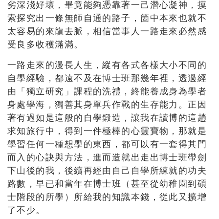
劣深淺好壞，畢竟能夠憑靠著一己潛心凝神，摸
索探究出一條無師自通的路子，箇中本來也就不
太容易的來龍去脈，相信當事人一路走來必然感
受良多收穫滿滿。
一路走來的漫長人生，縱有各式各樣大小不同的
自學經驗，都遠不及在博士班那幾年裡，透過經
由「獨立研究」課程的洗禮，終能養成身為學者
身處學海，獨善其身單兵作戰的生存能力。正因
著有過如是這般的自學鍛造，讓我在讀博的這趟
求知旅行中，得到一件極棒的心靈寶物，那就是
學習任何一種想學的東西，都可以有一套得其門
而入的心訣與方法，進而造就出走出博士班帶劍
下山後的我，後續再經由自己自學所練就的功夫
路數，早已和當年在博士班（甚至從幼稚園到碩
士階段的所學）所給我的知識本錢，從此又擴增
了不少。