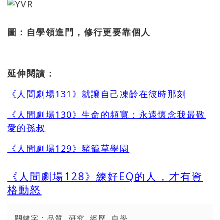
圖：自學領進門，修行更要靠個人
延伸閱讀：
《人間劇場131》就讓自己凍齡在彼時那刻
《人間劇場130》生命的頻寬：永遠懷念我最敬
愛的孫叔
《人間劇場129》豬籠草學園
《人間劇場128》練好EQ的人，才有資
格動怒
關鍵字：
品質
,
研究
,
經歷
,
自學