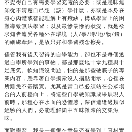
不覺得自己有需要學習充電的必要；或是愚昧無
知從不清楚自己想（該）學什麼，亦或是本身在
身心肉體或智能理解上有殘缺，構成學習上的困
難導致無法學習；以及最慘最慘的狀況，就是欲
求知者遭受各種外在環境（人/事/時/地/物/錢）
的綑綁牽絆，是故只好和學習殘念擦身。
儘管我有後天習得的自學能力，卻也不是每個透
過自學所學到的事物，都是那麼地十拿九穩與十
足底氣。軟知識沒問題，怕的是那些硬底子的專
業內容，憑靠著自學摸索沒人指點開示，心裡在
所難免不甚踏實。尤其是當自己必須站在公眾場
合的人前檯面上，將這些自學硬知識成果展現人
前時，那種心在水面的恐懼感，深信遭逢過類似
經驗的人們，必能理解箇中五味雜陳的交集滋
味。
面對學習，我是一個很在意是否有學到「真材實