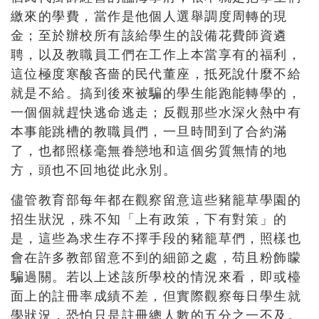
繳來的學費，當作是他個人選舉調度周轉的現
金；至於辦校所有該給學生的設備花費師資遴
聘，以及教職員工們在工作上本當享有的福利，
這位極度寒酸吝嗇的民代董座，抵死說什麼不給
就是不給。搞到後來被騙的學生能跑能轉學的，
一個個就趕快逃命逃走；反觀那些水深火熱中有
本事能跳槽的教職員們，一旦時間到了合約滿
了，也都照樣毫無眷戀地和這個劣質無情的地
方，頭也不回地從此永別。
儘管教育部每年都在觀察留意這些豬籠草學園的
招生狀況，殊不知「上有政策，下有對策」的
是，這些為求生存不擇手段的豬籠草們，照樣也
會在許多教部留意不到的細節之處，苟且粉飾矇
騙過關。若以上述該所學校的情況來看，即或檯
面上的註冊率成績不差，但實際觀察每日學生就
學狀況，恐怕只是註冊總人數的五分之一不及。