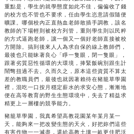
重點是，學生的就學態度如此不佳，偏偏收了錢
的校方也不管也不要求，任由學生恣意請假隨便
曠課。哪個校內正直熱血老師敢插手調教，該名
教師的下場輕則被校方列管，重則學生則以民粹
的方式逼跑老師，讓一個又一個好老師直接被校
方開除。搞到後來人人為求自保的線上教師們，
最後也只能昧著良心「睜一隻眼，閉一隻眼」，
跟著劣質惡性循環的大環境，捧緊飯碗別跟生計
鬧彆扭過不去。久而久之，原本這些資質不算太
差的教職員們，最後也就因著賴待在豬籠草學園
裡，混吃一口按月穩定薪水的求安心態，漸漸地
便在高等教育的野生生態環境中，失去了精益求
精更上一層樓的競爭能力。
豬籠草學園，我真希望高教花園某年某月某一
天，能夠來一把改變生態的天火，好把妳們這些
有害作物一一滅盡，還給高教土壤一畝更佳肥沃