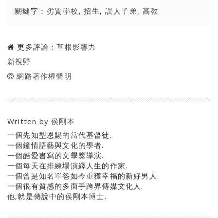
關鍵字：
劣質學校
,
招生
,
誤人子弟
,
高教
更多評論：
草根影響力
新視野
網路著作權聲明
Written by
侯剛本
一個先知型恩賜的當代基督徒.
一個鐘情語藝與文化的學者.
一個酷愛書寫的文學獎導演.
一個每天在排練場演繹人生的作家.
一個曾是知名單爸如今重獲幸福的新好男人.
一個很有質感的多面手跨界傳媒文化人.
他,就是傳說中的侯剛本博士.