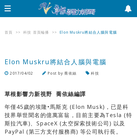
首頁
>>
科技
首頁輪播
>>
Elon Muskru將結合人腦與電腦
Elon Muskru將結合人腦與電腦
2017/04/02
Post by
喬依絲
科技
瀏覽數
1,869
次
草根影響力新視野 喬依絲編譯
年僅45歲的埃隆•馬斯克 (Elon Musk)，已是科
技界舉世聞名的億萬富翁，目前主要為Tesla (特
斯拉汽車)、SpaceX (太空探索技術公司) 以及
PayPal (第三方支付服務商) 等公司執行長。