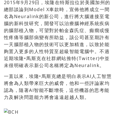
2015年9月29日，埃隆在特斯拉位於美國加州的
總部談論到Model X車款時，宣佈他將成立一間
名為Neuralink的新公司，進行將大腦連接至電
腦的新科技研究，開發可以治療腦神經系統疾病
的腦部植入物，可望對於帕金森氏症、癲癇或慢
性疼痛等腦部病變有所助益，該公司甚至期許有
一天腦部植入物的技術可以更加精進，以致於能
夠置入更多的人性特質至超級智能電腦中。不過
近期埃隆•馬斯克在社群網站推特(Twitter)中並
未很明確表示新公司名稱將定為Neuralink。
一直以來，埃隆•馬斯克總是明白表示AI人工智慧
將會為人類帶來巨大的威脅，他和一些評論家均
認為，隨著AI智能不斷增長，這些機器的思考能
力及解決問題能力將會遠遠超越人類。