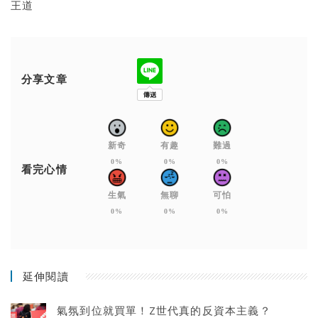
王道
分享文章
新奇
有趣
難過
0%
0%
0%
看完心情
生氣
無聊
可怕
0%
0%
0%
延伸閱讀
氣氛到位就買單！Z世代真的反資本主義？