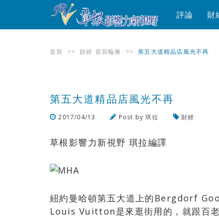
評論
財
首頁
>>
財經
首頁輪播
>>
第五大道精品店風光不再
第五大道精品店風光不再
2017/04/13
Post by
琪拉
財經
草根影響力新視野 琪拉編譯
紐約曼哈頓第五大道上的Bergdorf Good
Louis Vuitton是來逛街用的，