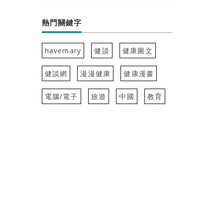
熱門關鍵字
havemary
健談
健康圖文
健談網
漫漫健康
健康漫畫
電腦/電子
旅遊
中國
教育