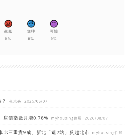
生氣
無聊
可怕
0%
0%
0%
8
義？
夜未央
2026/08/07
、房價指數月增0.78%
myhousing住展
2026/08/07
車比三重貴9成、新北「這2站」反超北市
myhousing住展