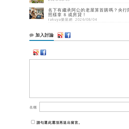
名下有繼承阿公的老屋算首購嗎？央行限
照樣拿 8 成房貸！
rakuya樂屋網
2026/08/04
加入討論
名稱
請勾選此選項再送出留言。