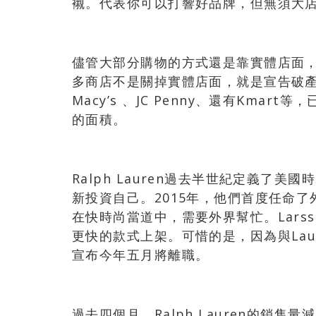
襯。代表你可以打響好品牌，但無須大店
儘管大部分購物的方式還是靠實體店面
多商店不是關掉實體店面，就是宣告破產
Macy’s 、JC Penny、還有Kmar
的面積。
Ralph Lauren過去半世紀定義了
新投資自己。2015年，他們首度任命了外部
在快時尚當道中，需要外界幫忙。Lars
更快的款式上架。可惜的是，因為與Laur
宣布今年五月將離職。
過去四個月，Ralph Lauren的銷