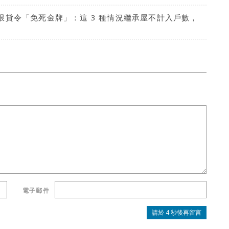
貸令「免死金牌」：這 3 種情況繼承屋不計入戶數，
電子郵件