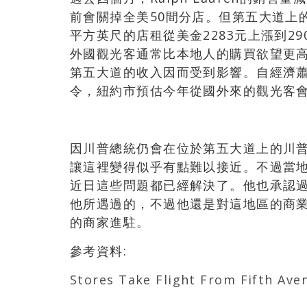
前會關掉全美50間分店。但第五大道上
平方英尺的店租從美金2283元上漲到2
外國觀光客通常比本地人的購買欲望更
第五大道的收入因而受到影響。自經濟
令，紐約市預估今年從國外來的觀光客會
因川普總統仍會在位於第五大道上的川
讓這裡變得似乎有點難以接近。不過當
近日這些問題都已經解決了。他也承認
他所遇過的，不過他還是對這地區的商
的商家進駐。
參考資料:
Stores Take Flight From Fifth Ave