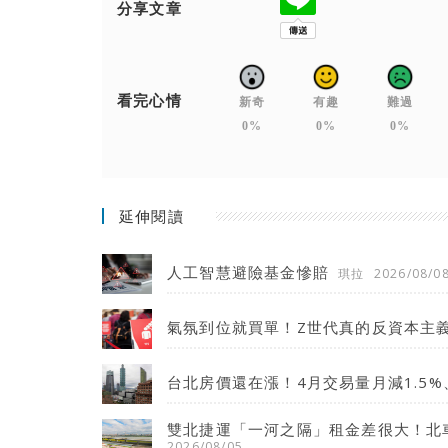
分享文章
看完心情
新奇
有趣
難過
0%
0%
0%
延伸閱讀
人工智慧避險基金慘賠
琪拉
2026/08/0
氣氛到位就買單！Z世代真的反資本主
台北房價還在漲！4月交易量月減1.5%
雙北捷運「一河之隔」租金差很大！北
2026/08/05