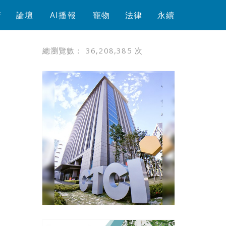
芳
論壇
AI播報
寵物
法律
永續
總瀏覽數：
36,208,385
次