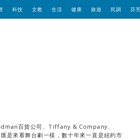
經
科技
文教
生活
健康
旅遊
民調
芬
瀏覽數
5,556
次
man百貨公司、Tiffany & Company、
就跟百老匯是來看舞台劇一樣，數十年來一直是紐約市