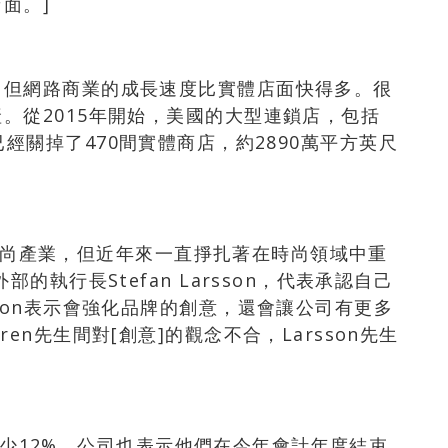
面。]
，但網路商業的成長速度比實體店面快得多。很
。從2015年開始，美國的大型連鎖店，包括
t等，已經關掉了470間實體商店，約2890萬平方英尺
美國時尚產業，但近年來一直掙扎著在時尚領域中重
的執行長Stefan Larsson，代表承認自己
son表示會強化品牌的創意，還會讓公司有更多
en先生間對[創意]的觀念不合，Larsson先生
售量減少12%，公司也表示他們在今年會計年度結束