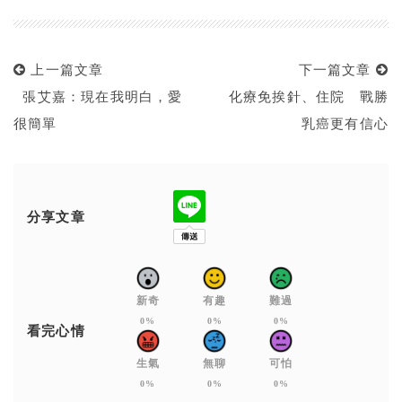
上一篇文章
下一篇文章
張艾嘉：現在我明白，愛
化療免挨針、住院 戰勝
很簡單
乳癌更有信心
分享文章
新奇
有趣
難過
0%
0%
0%
看完心情
生氣
無聊
可怕
0%
0%
0%