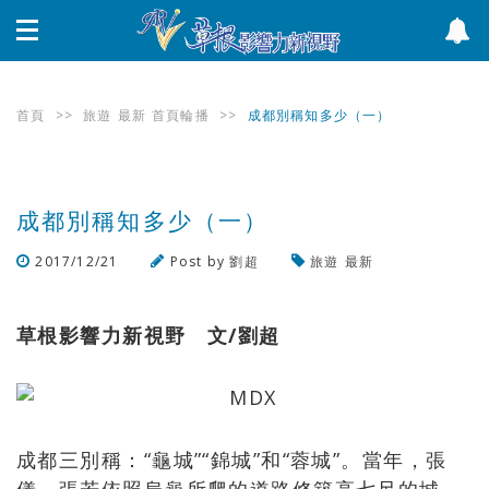
首頁
>>
旅遊
最新
首頁輪播
>>
成都別稱知多少（一）
成都別稱知多少（一）
2017/12/21
Post by
劉超
旅遊
最新
瀏覽數
1,316
次
草根影響力新視野
文/劉超
成都三別稱：“龜城”“錦城”和“蓉城”。當年，張