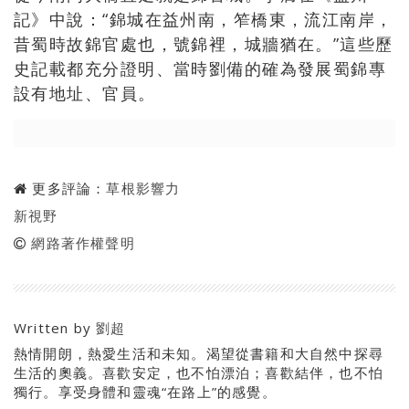
記》中說：“錦城在益州南，笮橋東，流江南岸，
昔蜀時故錦官處也，號錦裡，城牆猶在。”這些歷
史記載都充分證明、當時劉備的確為發展蜀錦專
設有地址、官員。
更多評論：
草根影響力
新視野
網路著作權聲明
Written by
劉超
熱情開朗，熱愛生活和未知。渴望從書籍和大自然中探尋
生活的奧義。喜歡安定，也不怕漂泊；喜歡結伴，也不怕
獨行。享受身體和靈魂“在路上”的感覺。