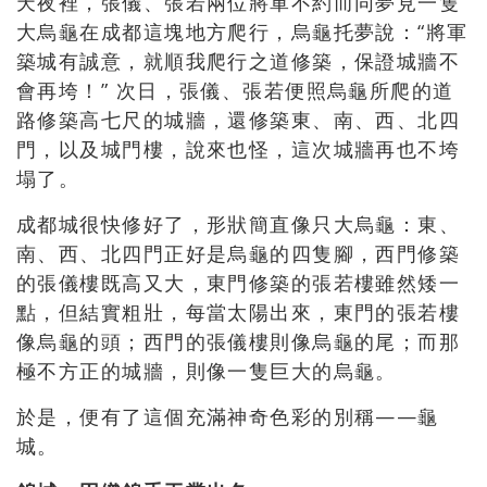
天夜裡，張儀、張若兩位將軍不約而同夢見一隻
大烏龜在成都這塊地方爬行，烏龜托夢說：“將軍
築城有誠意，就順我爬行之道修築，保證城牆不
會再垮！” 次日，張儀、張若便照烏龜所爬的道
路修築高七尺的城牆，還修築東、南、西、北四
門，以及城門樓，說來也怪，這次城牆再也不垮
塌了。
成都城很快修好了，形狀簡直像只大烏龜：東、
南、西、北四門正好是烏龜的四隻腳，西門修築
的張儀樓既高又大，東門修築的張若樓雖然矮一
點，但結實粗壯，每當太陽出來，東門的張若樓
像烏龜的頭；西門的張儀樓則像烏龜的尾；而那
極不方正的城牆，則像一隻巨大的烏龜。
於是，便有了這個充滿神奇色彩的別稱——龜
城。