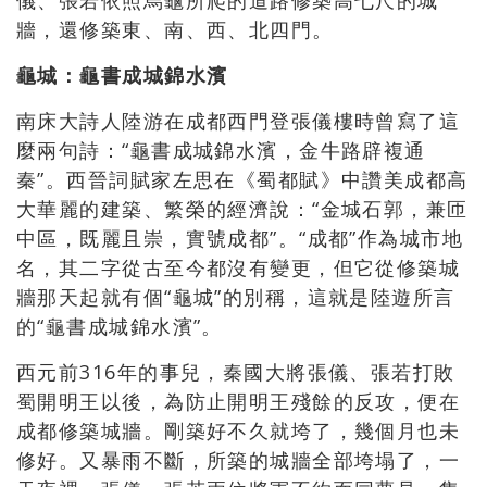
儀、張若依照烏龜所爬的道路修築高七尺的城
牆，還修築東、南、西、北四門。
龜城：龜書成城錦水濱
南床大詩人陸游在成都西門登張儀樓時曾寫了這
麼兩句詩：“龜書成城錦水濱，金牛路辟複通
秦”。西晉詞賦家左思在《蜀都賦》中讚美成都高
大華麗的建築、繁榮的經濟說：“金城石郭，兼匝
中區，既麗且崇，實號成都”。“成都”作為城市地
名，其二字從古至今都沒有變更，但它從修築城
牆那天起就有個“龜城”的別稱，這就是陸遊所言
的“龜書成城錦水濱”。
西元前316年的事兒，秦國大將張儀、張若打敗
蜀開明王以後，為防止開明王殘餘的反攻，便在
成都修築城牆。剛築好不久就垮了，幾個月也未
修好。又暴雨不斷，所築的城牆全部垮塌了，一