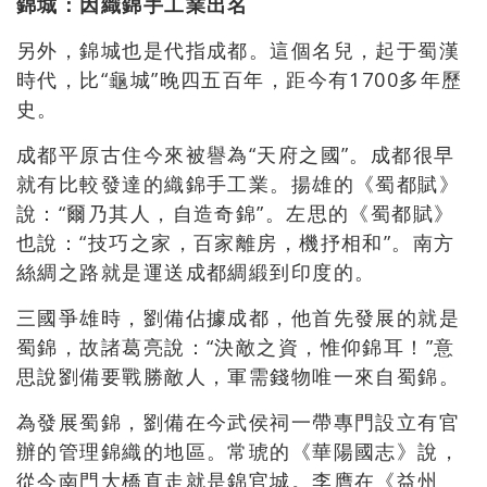
錦城：因織錦手工業出名
另外，錦城也是代指成都。這個名兒，起于蜀漢
時代，比“龜城”晚四五百年，距今有1700多年歷
史。
成都平原古住今來被譽為“天府之國”。成都很早
就有比較發達的織錦手工業。揚雄的《蜀都賦》
說：“爾乃其人，自造奇錦”。左思的《蜀都賦》
也說：“技巧之家，百家離房，機抒相和”。南方
絲綢之路就是運送成都綢緞到印度的。
三國爭雄時，劉備佔據成都，他首先發展的就是
蜀錦，故諸葛亮說：“決敵之資，惟仰錦耳！”意
思說劉備要戰勝敵人，軍需錢物唯一來自蜀錦。
為發展蜀錦，劉備在今武侯祠一帶專門設立有官
辦的管理錦織的地區。常琥的《華陽國志》說，
從今南門大橋直走就是錦官城。李膺在《益州