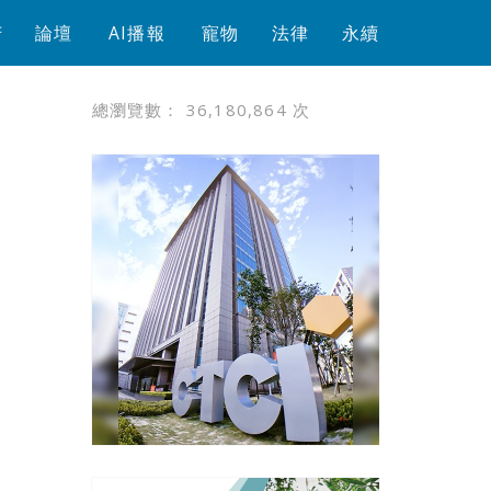
芳
論壇
AI播報
寵物
法律
永續
總瀏覽數：
36,180,864
次