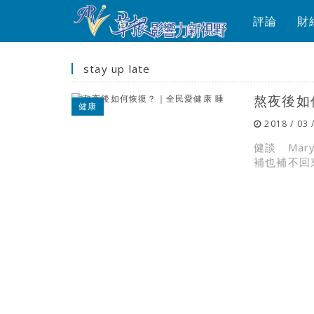
評論
財
stay up late
熬夜後如
健康
2018 / 03 
健談 Ma
補也補不回