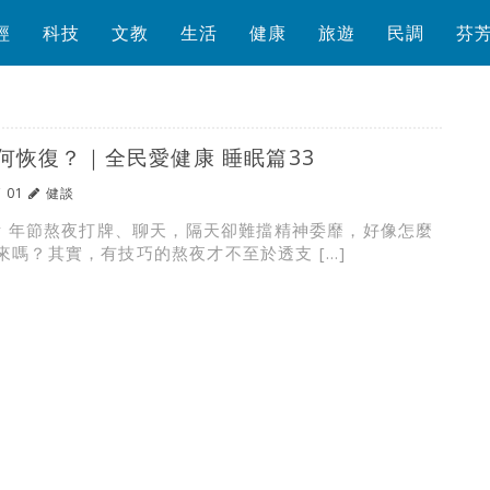
經
科技
文教
生活
健康
旅遊
民調
芬
何恢復？｜全民愛健康 睡眠篇33
/ 01
健談
ry 年節熬夜打牌、聊天，隔天卻難擋精神委靡，好像怎麼
來嗎？其實，有技巧的熬夜才不至於透支 […]