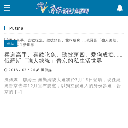
Putina
生活
柔道高手、喜歡吃魚、聽披頭四、愛狗成痴……
俄羅斯「強人總統」普京的私生活世界
2018 / 03 / 26
風傳媒
風傳媒 廖綉玉 羅斯總統大選將於3月18日登場，現任總
統普京去年12月宣布脫黨，以獨立候選人的身份參選，普
京的 […]