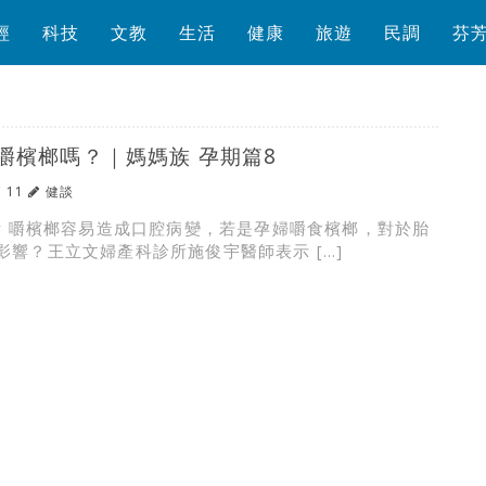
經
科技
文教
生活
健康
旅遊
民調
芬
嚼檳榔嗎？｜媽媽族 孕期篇8
/ 11
健談
ry 嚼檳榔容易造成口腔病變，若是孕婦嚼食檳榔，對於胎
影響？王立文婦產科診所施俊宇醫師表示 […]