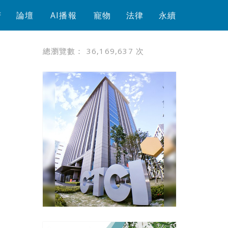
芳
論壇
AI播報
寵物
法律
永續
總瀏覽數：
36,169,637
次