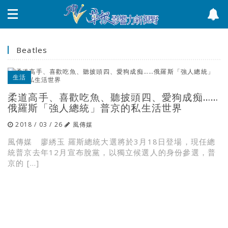
Beatles
生活
柔道高手、喜歡吃魚、聽披頭四、愛狗成痴……
俄羅斯「強人總統」普京的私生活世界
2018 / 03 / 26
風傳媒
風傳媒 廖綉玉 羅斯總統大選將於3月18日登場，現任總
統普京去年12月宣布脫黨，以獨立候選人的身份參選，普
京的 […]