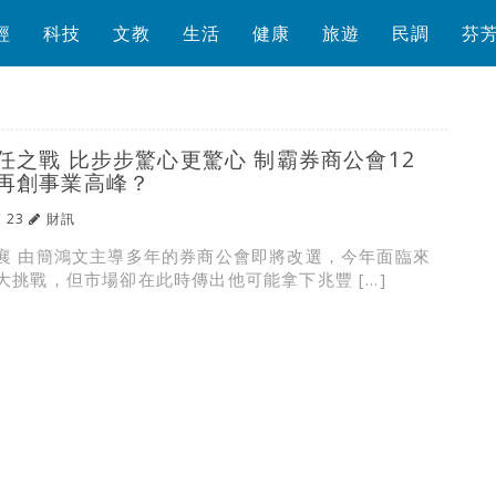
經
科技
文教
生活
健康
旅遊
民調
芬
任之戰 比步步驚心更驚心 制霸券商公會12
再創事業高峰？
/ 23
財訊
襄 由簡鴻文主導多年的券商公會即將改選，今年面臨來
大挑戰，但市場卻在此時傳出他可能拿下兆豐 […]