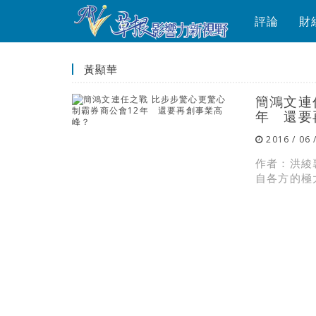
評論
財
黃顯華
簡鴻文連
年 還要
2016 / 06 
作者：洪綾
自各方的極