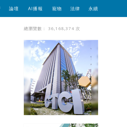
芳
論壇
AI播報
寵物
法律
永續
總瀏覽數：
36,168,374
次