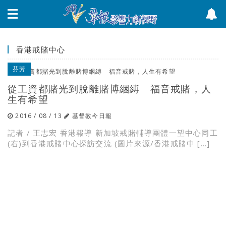
香港戒賭中心
芬芳
從工資都賭光到脫離賭博綑縛 福音戒賭，人
生有希望
2016 / 08 / 13
基督教今日報
記者 / 王志宏 香港報導 新加坡戒賭輔導團體一望中心同工
(右)到香港戒賭中心探訪交流 (圖片來源/香港戒賭中 […]