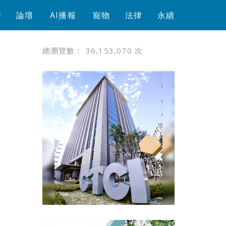
芳
論壇
AI播報
寵物
法律
永續
總瀏覽數：
36,153,070
次