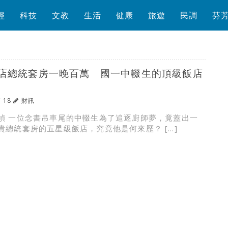
經
科技
文教
生活
健康
旅遊
民調
芬
店總統套房一晚百萬 國一中輟生的頂級飯店
/ 18
財訊
楨 一位念書吊車尾的中輟生為了追逐廚師夢，竟蓋出一
貴總統套房的五星級飯店，究竟他是何來歷？ […]