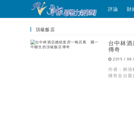
評論
財
頂級飯店
台中林酒
傳奇
2015 / 06 
作者：林洧
棟有全台最